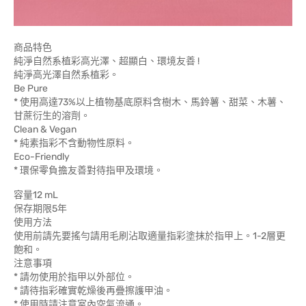
商品特色
純淨自然系植彩高光澤、超顯白、環境友善 !
純淨高光澤自然系植彩。
Be Pure
* 使用高達73%以上植物基底原料含樹木、馬鈴薯、甜菜、木薯、
甘蔗衍生的溶劑。
Clean & Vegan
* 純素指彩不含動物性原料。
Eco-Friendly
* 環保零負擔友善對待指甲及環境。
容量12 mL
保存期限5年
使用方法
使用前請先要搖勻請用毛刷沾取適量指彩塗抹於指甲上。1-2層更
飽和。
注意事項
* 請勿使用於指甲以外部位。
* 請待指彩確實乾燥後再疊擦護甲油。
* 使用時請注意室內空氣流通。