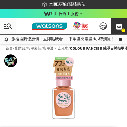
下載app最高回饋$350
本期活動詳情請點我
屈臣氏線上服務
0
激推換購優惠價！立即點我看
激推換購優惠價！立即點我看
下單選閃電送 1小時到貨！領神券
首頁
/
化妝品
/
指甲彩繪
/
指甲油 / 去光水
/
COLOUR FANCIER 純淨自然指甲油 