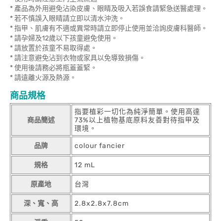
* 產品為外用避免沾染皮膚、眼睛及吸入若誤食請緊急送醫處理。
* 若不慎誤入眼睛請立即以清水沖洗。
* 指甲、肌膚有不適或異常時請立即停止使用並洽詢皮膚科醫師。
* 請孕婦及12歲以下孩童避免使用。
* 請放置於孩童不易取得處。
* 請注意避免沾到衣物或家具以免導致損傷。
* 使用後請務必將瓶蓋蓋緊。
* 請遠離火源及熱源。
商品規格
指要植彩一切化為純淨簡單。使用高達
商品簡述
73%以上植物基底原料友善對待指甲及
環境。
品牌
colour fancier
規格
12 mL
原產地
台灣
深、寬、高
2.8x2.8x7.8cm