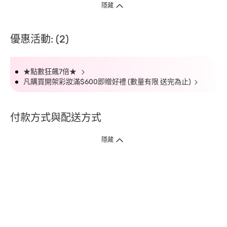
隱藏
優惠活動: (2)
★點數狂飆7倍★
凡購買開架彩妝滿$600即贈好禮 (數量有限 送完為止)
付款方式與配送方式
隱藏