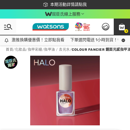
下載app最高回饋$350
本期活動詳情請點我
屈臣氏線上服務
0
激推換購優惠價！立即點我看
激推換購優惠價！立即點我看
下單選閃電送 1小時到貨！領神券
首頁
/
化妝品
/
指甲彩繪
/
指甲油 / 去光水
/
COLOUR FANCIER 鏡面光感指甲油 