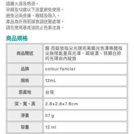
遠離火源及熱源。
孕婦及12歲以下孩童避免使用。
避免沾染皮膚、眼睛及吸入。
產品為外用若誤食請送醫處理。
請先使用基底油防止色素沈澱。
商品規格
鏡 亮綻放指尖光環完美鏡光色澤喚醒指
商品簡述
尖無限能量高光澤、超級濃、特顯白妳
的光環由內綻放
品牌
colour fancier
規格
12mL
原產地
台灣
深、寬、高
2.8x2.8x7.8cm
淨重
57 g
容量
12 ml