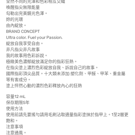
全然不同的光澤和色彩相互交織
喚醒指尖無限能量
勾勒出完美鏡光色澤。
妳的光環
由內綻放。
BRAND CONCEPT
Ultra color. Fuel your Passion.
綻放自我享受自由。
非凡指尖非凡故事
我的故事用色彩訴說。
極緻美色濃郁綻放滿足你的指彩狂熱。
在指尖塗上濃烈色彩綻放自我、訴說自己的故事。
國際指彩頂尖品質。十大類未添加:塑化劑、甲醛、甲苯、重金屬
等有害成分。
塗上怦然心動的濃烈色彩釋放內心的狂熱
容量12 mL
保存期限5年
使用方法
使用前請先要搖勻請用毛刷沾取適量指彩塗抹於指甲上。1至2層更
飽和。
注意事項
注意通風。