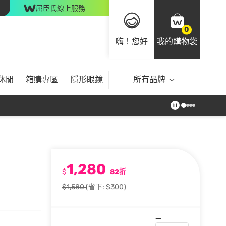
屈臣氏線上服務
0
嗨！您好
我的購物袋
休閒
箱購專區
隱形眼鏡
所有品牌
1,280
$
82折
$1,580
(省下: $300)