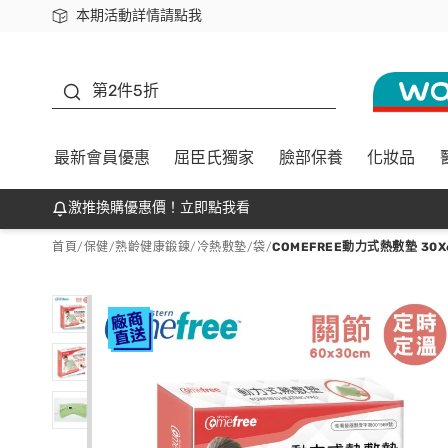
本期活動詳情請點我
下載app最高回饋$350
善存
第2件5折
最新會員優惠
屈臣氏獨家
臉部保養
化妝品
激推換購優惠價！立即點我看
首頁
/
保健
/
熟齡健康鍛鍊
/
冷熱敷墊/袋
/
COMEFREE動力式熱敷墊 30X