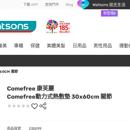
Watsons 屈氏生活
下載 APP
查詢門市
Blog
新登場!!
醫美
專櫃
保健
美體美髮
日用品
男性用品
運動
60CM 關節
Comefree 康芙麗
Comefree動力式熱敷墊 30x60cm 關節
商品貨號
235099