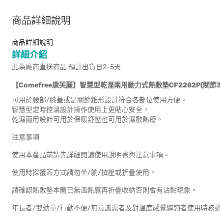
商品詳細說明
商品詳細說明
詳細介紹
此為廠商直送商品 預計出貨日2-5天
【Comefree康芙麗】智慧型乾溼兩用動力式熱敷墊CF2282P(關節30
可用於腰部/膝蓋或是關節錐形設計符合各部位使用方便。
智慧型定時控溫設計操作使用上更貼心安全。
乾濕兩用設計可用於保暖舒壓也可用於濕敷熱療。
注意事項
使用本產品前請先詳細閱讀使用說明書與注意事項。
使用時採覆蓋方式請勿坐/躺/擠壓或折疊使用。
請確認熱敷墊本體已無溫熱感再折疊收納否則會有沾黏現象。
年長者/嬰幼童/行動不便/無意識患者及對溫度感覺遲鈍者使用時務