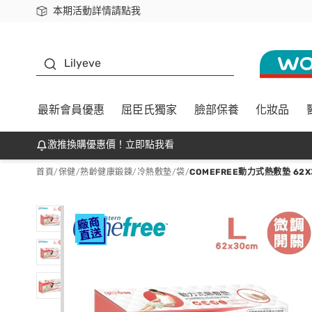
本期活動詳情請點我
下載app最高回饋$350
K beauty
Lilyeve
最新會員優惠
屈臣氏獨家
臉部保養
化妝品
激推換購優惠價！立即點我看
首頁
/
保健
/
熟齡健康鍛鍊
/
冷熱敷墊/袋
/
COMEFREE動力式熱敷墊 62X3