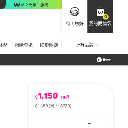
屈臣氏線上服務
0
嗨！您好
我的購物袋
休閒
箱購專區
隱形眼鏡
所有品牌
1,150
$
78折
$1,480
(省下: $330)