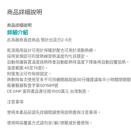
商品詳細說明
商品詳細說明
詳細介紹
此為廠商直送商品 預計出貨日2-5天
乾濕兩用設計可用於保暖舒壓也可用於濕敷熱療。
採用安規認可的發熱線發熱溫度均勻且穩定。
自動保護裝置溫度過熱時會自動斷熱待溫度下降後再自動回覆加熱。
溫度範圍 45至75度C。
附魔鬼沾可作局部固定。
熱敷時每次使用至多不可持續開啟超過30分鐘建議每半小時關閉開關休
衛署醫器製壹字第001589號
CE GMP 富邦產品責任險1000萬元 台灣製造。
注意事項
使用本產品前請先詳細閱讀使用說明書與注意事項。
使用時採覆蓋方式請勿坐/躺/擠壓或折疊使用。