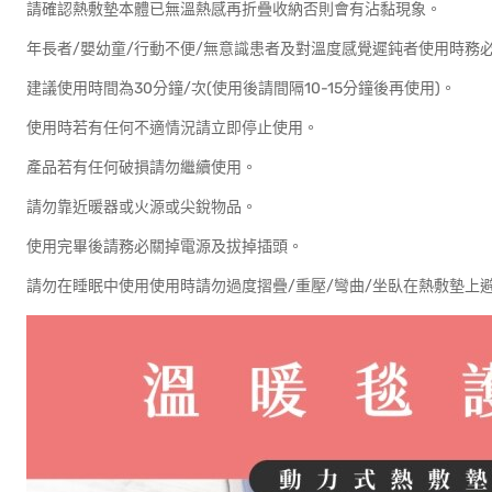
請確認熱敷墊本體已無溫熱感再折疊收納否則會有沾黏現象。
年長者/嬰幼童/行動不便/無意識患者及對溫度感覺遲鈍者使用時務
建議使用時間為30分鐘/次(使用後請間隔10-15分鐘後再使用)。
使用時若有任何不適情況請立即停止使用。
產品若有任何破損請勿繼續使用。
請勿靠近暖器或火源或尖銳物品。
使用完畢後請務必關掉電源及拔掉插頭。
請勿在睡眠中使用使用時請勿過度摺疊/重壓/彎曲/坐臥在熱敷墊上