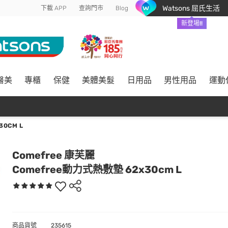
Watsons 屈氏生活
下載 APP
查詢門市
Blog
新登場!!
醫美
專櫃
保健
美體美髮
日用品
男性用品
運動
0CM L
Comefree 康芙麗
Comefree動力式熱敷墊 62x30cm L
商品貨號
235615