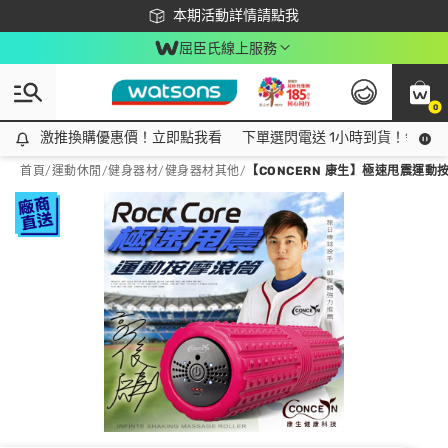
下載app最高回饋$350
本期活動詳情請點我
屈臣氏線上服務
0
激推換購優惠價！立即點我看
激推換購優惠價！立即點我看
下單選閃電送 1小時到貨！領神券
首頁
/
運動休閒
/
健身器材
/
健身器材其他
/
【CONCERN 康生】極速甩震運動