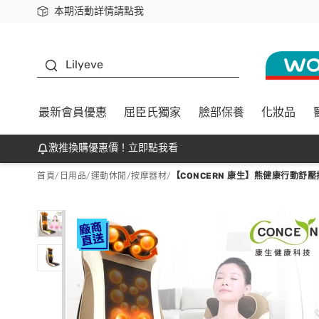
本期活動詳情請點我
下載app最高回饋$350
K beauty
Lilyeve
最新會員優惠
屈臣氏獨家
臉部保養
化妝品
激推換購優惠價！立即點我看
首頁
/
日用品
/
運動休閒
/
按摩器材
/
【CONCERN 康生】熊健康行動舒壓