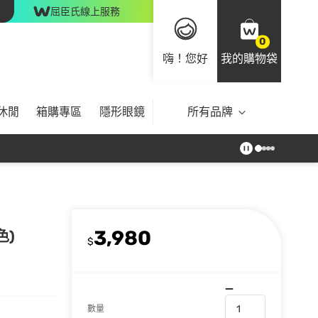
屈臣氏線上服務
0
嗨！您好
我的購物袋
休閒
箱購專區
隱形眼鏡
所有品牌
3,980
色)
$
數量