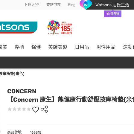
Watsons 屈氏生活
下載 APP
查詢門市
Blog
新登場!!
醫美
專櫃
保健
美體美髮
日用品
男性用品
運動
按摩椅墊(米色)
CONCERN
【Concern 康生】熊健康行動舒壓按摩椅墊(米
商品貨號
165315