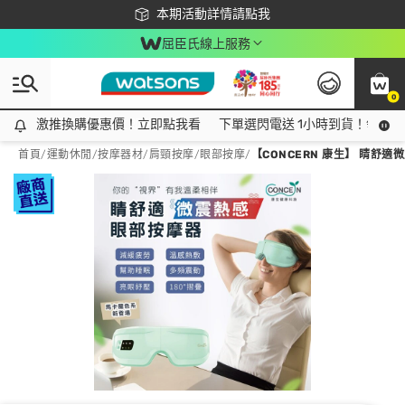
下載app最高回饋$350
本期活動詳情請點我
屈臣氏線上服務
0
激推換購優惠價！立即點我看
激推換購優惠價！立即點我看
下單選閃電送 1小時到貨！領神券
首頁
/
運動休閒
/
按摩器材
/
肩頸按摩/眼部按摩
/
【CONCERN 康生】 睛舒適