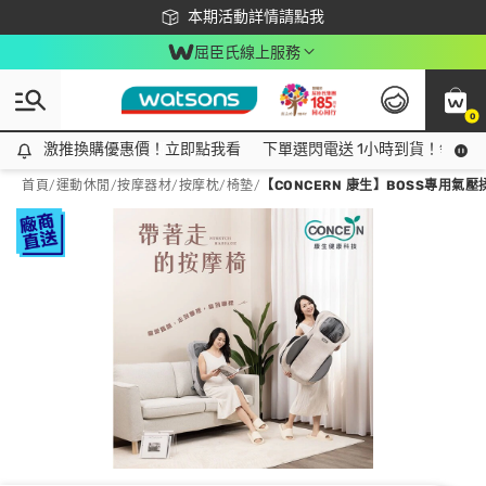
下載app最高回饋$350
本期活動詳情請點我
屈臣氏線上服務
0
激推換購優惠價！立即點我看
激推換購優惠價！立即點我看
下單選閃電送 1小時到貨！領神券
首頁
/
運動休閒
/
按摩器材
/
按摩枕/椅墊
/
【CONCERN 康生】BOSS專用氣