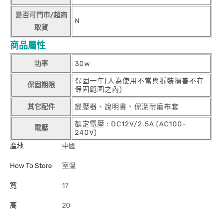
是否可門市/超商
N
取貨
商品屬性
功率
30w
保固一年(人為使用不當與拆裝損害不在
保固期限
保固範圍之內)
其它配件
變壓器、說明書、保潔耐磨布套
額定電壓 : DC12V/2.5A (AC100-
電壓
240V)
產地
中國
How To Store
室溫
寬
17
高
20