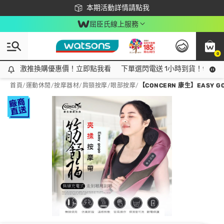
下載app最高回饋$350
本期活動詳情請點我
屈臣氏線上服務
0
激推換購優惠價！立即點我看
激推換購優惠價！立即點我看
下單選閃電送 1小時到貨！領神券
首頁
/
運動休閒
/
按摩器材
/
肩頸按摩/眼部按摩
/
【CONCERN 康生】EASY 