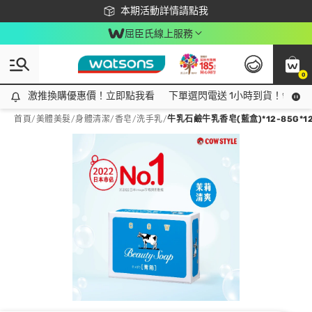
下載app最高回饋$350
本期活動詳情請點我
屈臣氏線上服務
0
激推換購優惠價！立即點我看
激推換購優惠價！立即點我看
下單選閃電送 1小時到貨！領神券
首頁
/
美體美髮
/
身體清潔
/
香皂/洗手乳
/
牛乳石鹼牛乳香皂(藍盒)*12-85G*1