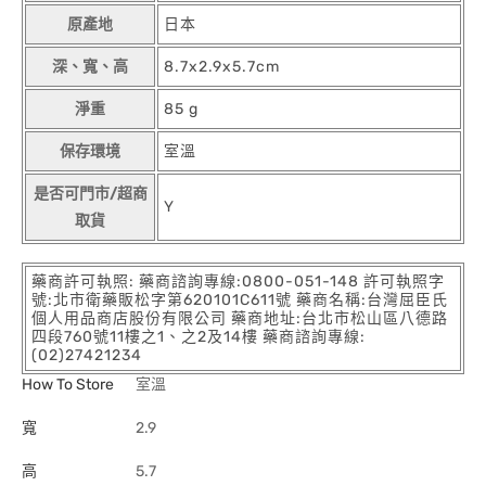
原產地
日本
深、寬、高
8.7x2.9x5.7cm
淨重
85 g
保存環境
室溫
是否可門市/超商
Y
取貨
藥商許可執照: 藥商諮詢專線:0800-051-148 許可執照字
號:北市衛藥販松字第620101C611號 藥商名稱:台灣屈臣氏
個人用品商店股份有限公司 藥商地址:台北市松山區八德路
四段760號11樓之1、之2及14樓 藥商諮詢專線:
(02)27421234
How To Store
室溫
寬
2.9
高
5.7