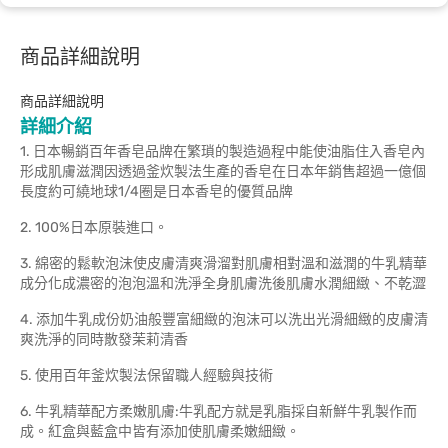
商品詳細說明
商品詳細說明
詳細介紹
1. 日本暢銷百年香皂品牌在繁瑣的製造過程中能使油脂住入香皂內
形成肌膚滋潤因透過釜炊製法生產的香皂在日本年銷售超過一億個
長度約可繞地球1/4圈是日本香皂的優質品牌
2. 100%日本原裝進口。
3. 綿密的鬆軟泡沫使皮膚清爽滑溜對肌膚相對溫和滋潤的牛乳精華
成分化成濃密的泡泡溫和洗淨全身肌膚洗後肌膚水潤細緻、不乾澀
4. 添加牛乳成份奶油般豐富細緻的泡沫可以洗出光滑細緻的皮膚清
爽洗淨的同時散發茉莉清香
5. 使用百年釜炊製法保留職人經驗與技術
6. 牛乳精華配方柔嫩肌膚:牛乳配方就是乳脂採自新鮮牛乳製作而
成。紅盒與藍盒中皆有添加使肌膚柔嫩細緻。