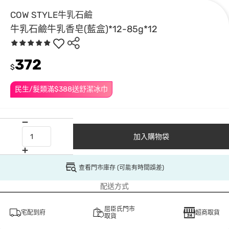
COW STYLE牛乳石鹼
牛乳石鹼牛乳香皂(藍盒)*12-85g*12
372
$
民生/髮類滿$388送舒潔冰巾
加入購物袋
查看門市庫存 (可能有時間誤差)
配送方式
屈臣氏門市
宅配到府
超商取貨
取貨