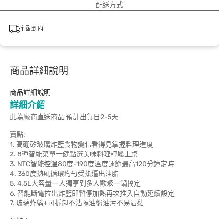
配送方式
宅配到府
商品詳細說明
商品詳細說明
詳細介紹
此為廠商直送商品 預計出貨日2-5天
賣點:
1. 高硼矽玻璃炸籃食物變化看得見掌握料理進度
2. 8種智能菜單一鍵點選美味料理輕鬆上桌
3. NTC智能控溫80度-190度溫度調節最高120分鐘定時
4. 360度熱風循環均勻受熱逼出油脂
5. 4.5L大容量一人獨享到多人歡聚一鍋搞定
6. 智能斷電拉出炸籃即暫停加熱再次推入自動延續設定
7. 玻璃炸籃+可拆卸不沾隔油盤油污不易沾黏