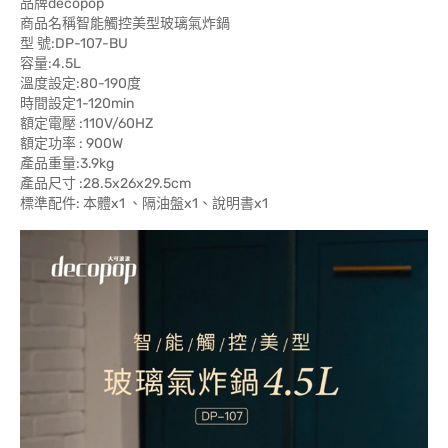
品牌decopop
商品名稱智能觸控美型玻璃氣炸鍋
型 號:DP-107-BU
容量:4.5L
溫度設定:80-190度
時間設定1-120min
額定電壓 :110V/60HZ
額定功率 : 900W
產品重量:3.9kg
產品尺寸 :28.5x26x29.5cm
標準配件: 本體x1 、隔油盤x1、說明書x1