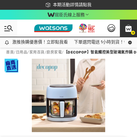
下載app最高回饋$350
本期活動詳情請點我
屈臣氏線上服務
0
激推換購優惠價！立即點我看
激推換購優惠價！立即點我看
下單選閃電送 1小時到貨！領神券
首頁
/
日用品
/
家用百貨
/
廚房家電
/
【DECOPOP】智能觸控美型玻璃氣炸鍋 DP