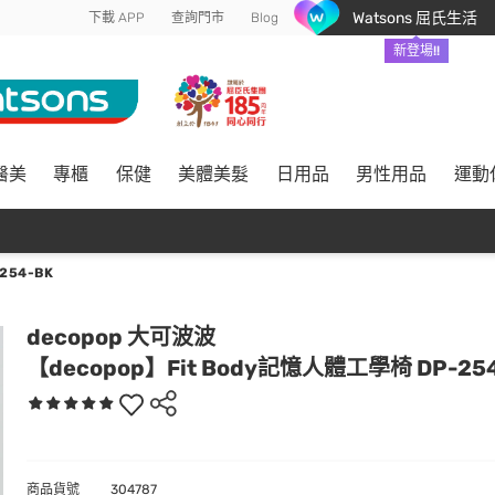
Watsons 屈氏生活
下載 APP
查詢門市
Blog
新登場!!
醫美
專櫃
保健
美體美髮
日用品
男性用品
運動
254-BK
decopop 大可波波
【decopop】Fit Body記憶人體工學椅 DP-25
商品貨號
304787