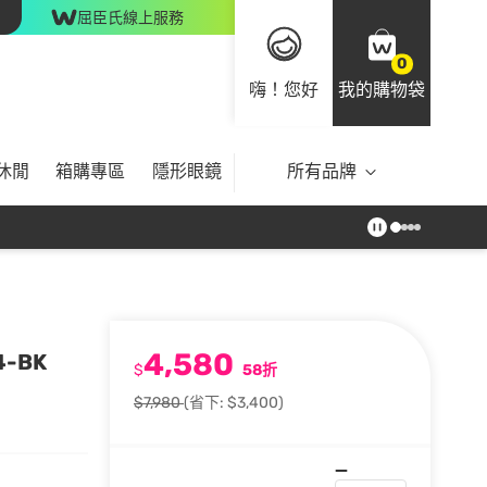
屈臣氏線上服務
0
嗨！您好
我的購物袋
休閒
箱購專區
隱形眼鏡
所有品牌
4,580
4-BK
$
58折
$7,980
(省下: $3,400)