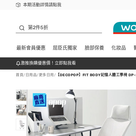
本期活動詳情請點我
下載app最高回饋$350
善存
第2件5折
最新會員優惠
屈臣氏獨家
臉部保養
化妝品
激推換購優惠價！立即點我看
首頁
/
日用品
/
更多日用
/
【DECOPOP】FIT BODY記憶人體工學椅 DP-