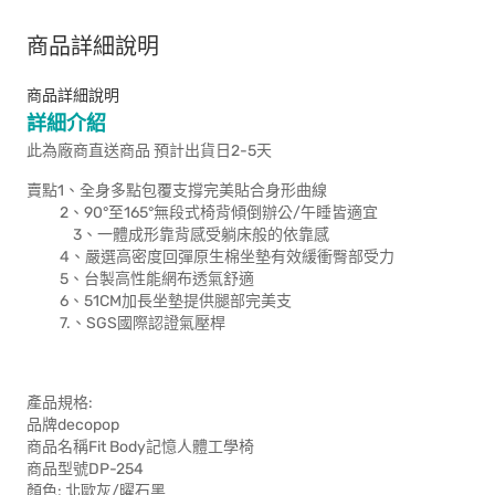
商品詳細說明
商品詳細說明
詳細介紹
此為廠商直送商品 預計出貨日2-5天
賣點1、全身多點包覆支撐完美貼合身形曲線
2、90°至165°無段式椅背傾倒辦公/午睡皆適宜
3、一體成形靠背感受躺床般的依靠感
4、嚴選高密度回彈原生棉坐墊有效緩衝臀部受力
5、台製高性能網布透氣舒適
6、51CM加長坐墊提供腿部完美支
7.、SGS國際認證氣壓桿
產品規格:
品牌decopop
商品名稱Fit Body記憶人體工學椅
商品型號DP-254
顏色: 北歐灰/曜石黑