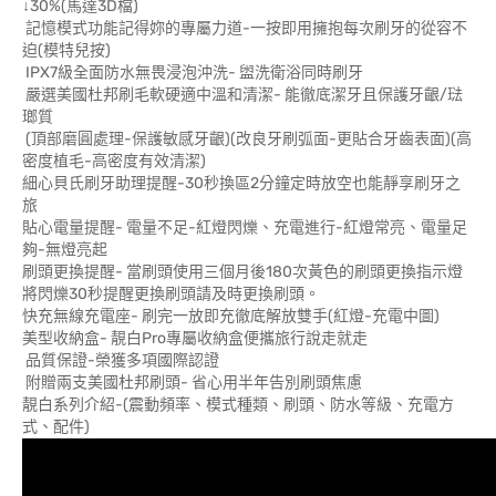
↓30%(馬達3D檔)
記憶模式功能記得妳的專屬力道-一按即用擁抱每次刷牙的從容不
迫(模特兒按)
IPX7級全面防水無畏浸泡沖洗- 盥洗衛浴同時刷牙
嚴選美國杜邦刷毛軟硬適中溫和清潔- 能徹底潔牙且保護牙齦/琺
瑯質
(頂部磨圓處理-保護敏感牙齦)(改良牙刷弧面-更貼合牙齒表面)(高
密度植毛-高密度有效清潔)
細心貝氏刷牙助理提醒-30秒換區2分鐘定時放空也能靜享刷牙之
旅
貼心電量提醒- 電量不足-紅燈閃爍、充電進行-紅燈常亮、電量足
夠-無燈亮起
刷頭更換提醒- 當刷頭使用三個月後180次黃色的刷頭更換指示燈
將閃爍30秒提醒更換刷頭請及時更換刷頭。
快充無線充電座- 刷完一放即充徹底解放雙手(紅燈-充電中圖)
美型收納盒- 靚白Pro專屬收納盒便攜旅行說走就走
品質保證-榮獲多項國際認證
附贈兩支美國杜邦刷頭- 省心用半年告別刷頭焦慮
靚白系列介紹-(震動頻率、模式種類、刷頭、防水等級、充電方
式、配件)