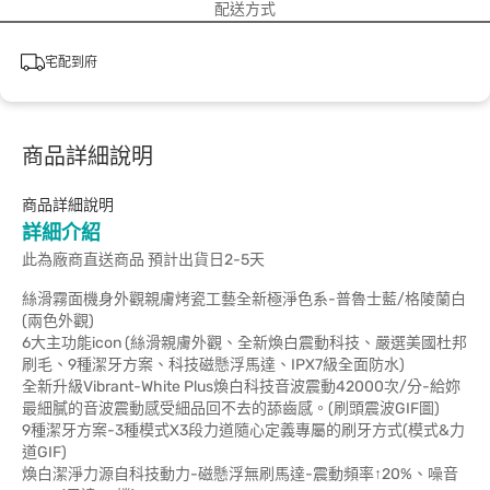
配送方式
宅配到府
商品詳細說明
商品詳細說明
詳細介紹
此為廠商直送商品 預計出貨日2-5天
絲滑霧面機身外觀親膚烤瓷工藝全新極淨色系-普魯士藍/格陵蘭白
(兩色外觀)
6大主功能icon (絲滑親膚外觀、全新煥白震動科技、嚴選美國杜邦
刷毛、9種潔牙方案、科技磁懸浮馬達、IPX7級全面防水)
全新升級Vibrant-White Plus煥白科技音波震動42000次/分-給妳
最細膩的音波震動感受細品回不去的舔齒感。(刷頭震波GIF圖)
9種潔牙方案-3種模式X3段力道隨心定義專屬的刷牙方式(模式&力
道GIF)
煥白潔淨力源自科技動力-磁懸浮無刷馬達-震動頻率↑20%、噪音