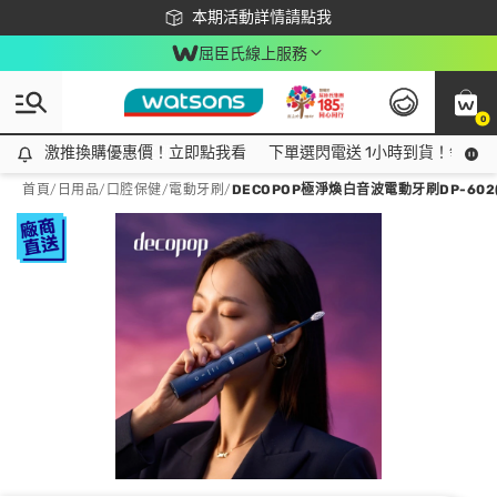
下載app最高回饋$350
本期活動詳情請點我
屈臣氏線上服務
0
激推換購優惠價！立即點我看
激推換購優惠價！立即點我看
下單選閃電送 1小時到貨！領神券
首頁
/
日用品
/
口腔保健
/
電動牙刷
/
DECOPOP極淨煥白音波電動牙刷DP-60