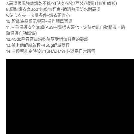
7.高溫暖風強效烘乾不挑衣(貼身衣物/西裝/棉質T侐/針織衫)
8.原裝烘衣套360°烘乾無死角-循環熱風防水耐高溫
9.貼心衣夾一次烘多件-烘衣更省心
10.智能液晶顯示螢幕-操作簡單直覺
11.三重保護安全無虞(ABS材質遇火碳化、定時功能自動關機、過
熱保護自動斷電)
12.45db靜音音量烘乾時享受悄無聲息的靜謐
13.帶上他輕鬆啟程-450g輕量隨行
14.三段智能定時設計(3H/6H/9H)-滿足日常所需