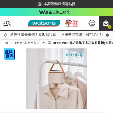
下載app最高回饋$350
本期活動詳情請點我
屈臣氏線上服務
0
激推換購優惠價！立即點我看
激推換購優惠價！立即點我看
下單選閃電送 1小時到貨！領神券
首頁
/
日用品
/
家用百貨
/
生活家電
/
DECOPOP 輕巧負離子多功能烘乾機(烘鞋/烘