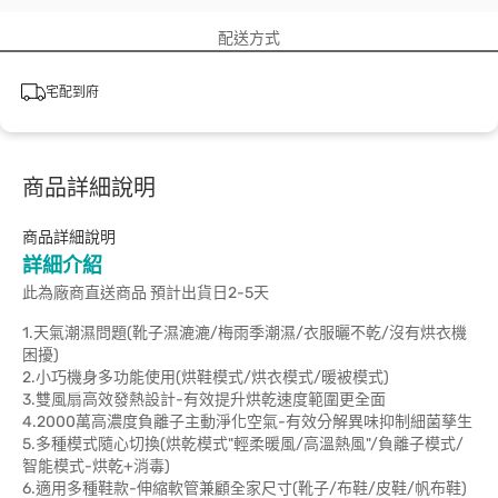
配送方式
宅配到府
商品詳細說明
商品詳細說明
詳細介紹
此為廠商直送商品 預計出貨日2-5天
1.天氣潮濕問題(靴子濕漉漉/梅雨季潮濕/衣服曬不乾/沒有烘衣機
困擾)
2.小巧機身多功能使用(烘鞋模式/烘衣模式/暖被模式)
3.雙風扇高效發熱設計-有效提升烘乾速度範圍更全面
4.2000萬高濃度負離子主動淨化空氣-有效分解異味抑制細菌孳生
5.多種模式隨心切換(烘乾模式"輕柔暖風/高溫熱風"/負離子模式/
智能模式-烘乾+消毒)
6.適用多種鞋款-伸縮軟管兼顧全家尺寸(靴子/布鞋/皮鞋/帆布鞋)