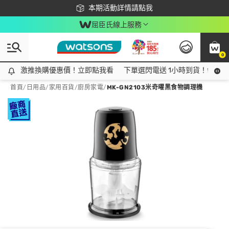
下載app最高回饋$350
本期活動詳情請點我
屈臣氏線上服務
0
激推換購優惠價！立即點我看
激推換購優惠價！立即點我看
下單選閃電送 1小時到貨！領神券
首頁
/
日用品
/
家用百貨
/
廚房家電
/
MK-GN2103米奇曜黑食物調理機