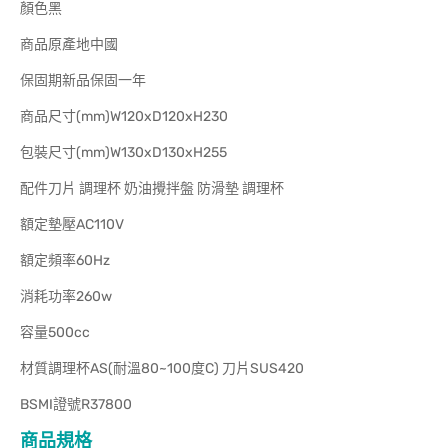
顏色黑
商品原產地中國
保固期新品保固一年
商品尺寸(mm)W120xD120xH230
包裝尺寸(mm)W130xD130xH255
配件刀片 調理杯 奶油攪拌盤 防滑墊 調理杯
額定墊壓AC110V
額定頻率60Hz
消耗功率260w
容量500cc
材質調理杯AS(耐溫80~100度C) 刀片SUS420
BSMI證號R37800
商品規格