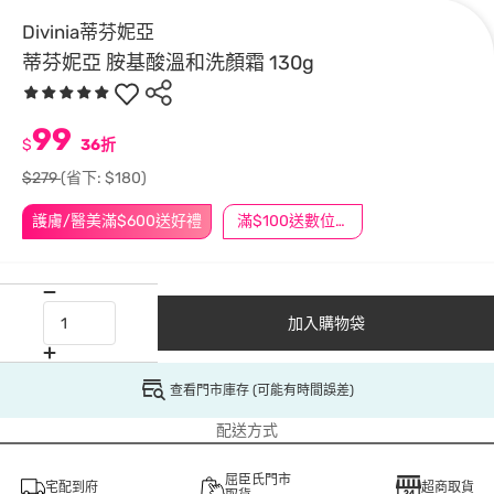
Divinia蒂芬妮亞
蒂芬妮亞 胺基酸溫和洗顏霜 130g
99
$
36折
$279
(省下: $180)
護膚/醫美滿$600送好禮
滿$100送數位印花
加入購物袋
查看門市庫存 (可能有時間誤差)
配送方式
屈臣氏門市
宅配到府
超商取貨