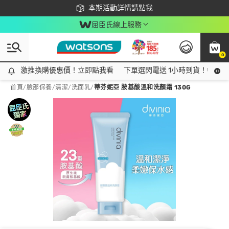
下載app最高回饋$350
本期活動詳情請點我
屈臣氏線上服務
0
激推換購優惠價！立即點我看
激推換購優惠價！立即點我看
下單選閃電送 1小時到貨！領神券
首頁
/
臉部保養
/
清潔
/
洗面乳
/
蒂芬妮亞 胺基酸溫和洗顏霜 130G