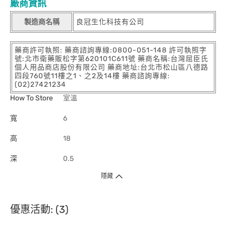
廠商資訊
製造商名稱
良冠生化科技有公司
藥商許可執照: 藥商諮詢專線:0800-051-148 許可執照字
號:北市衛藥販松字第620101C611號 藥商名稱:台灣屈臣氏
個人用品商店股份有限公司 藥商地址:台北市松山區八德路
四段760號11樓之1、之2及14樓 藥商諮詢專線:
(02)27421234
How To Store
室溫
寬
6
高
18
深
0.5
隱藏
優惠活動: (3)