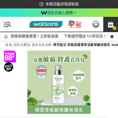
下載app最高回饋$350
本期活動詳情請點我
屈臣氏線上服務
0
激推換購優惠價！立即點我看
激推換購優惠價！立即點我看
下單選閃電送 1小時到貨！領神券
首頁
/
屈臣氏獨家
/
更多自有品牌
/
蒂芬妮亞 舒衡肌積雪草低敏修護保濕乳 150