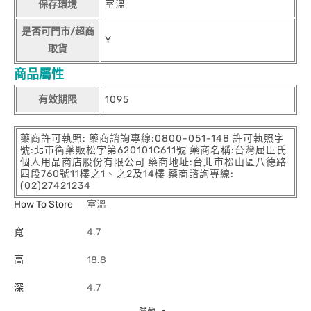
保存環境
室溫
是否可門市/超商
Y
取貨
商品屬性
有效期限
1095
藥商許可執照: 藥商諮詢專線:0800-051-148 許可執照字
號:北市衛藥販松字第620101C611號 藥商名稱:台灣屈臣氏
個人用品商店股份有限公司 藥商地址:台北市松山區八德路
四段760號11樓之1、之2及14樓 藥商諮詢專線:
(02)27421234
How To Store
室溫
寬
4.7
高
18.8
深
4.7