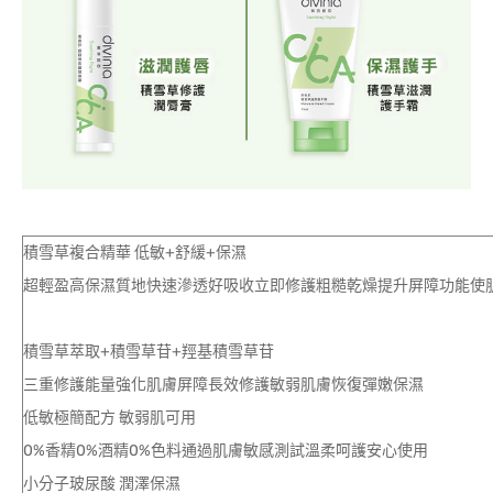
積雪草複合精華 低敏+舒
超輕盈高保濕質地快速滲透好吸收立即修護粗糙乾燥提升屏障功能使
積雪草萃取+積雪草
三重修護能量強化肌膚屏障長效
低敏極簡配方
0%香精0%酒精0%色料通過
小分子玻尿酸 潤澤保濕