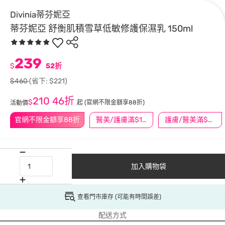
Divinia蒂芬妮亞
蒂芬妮亞 舒衡肌積雪草低敏修護保濕乳 150ml
239
$
52折
$460
(省下: $221)
210
46折
$
起
(官網不限金額享88折)
活動價
官網不限金額享88折
醫美/護膚滿$1200送$200
護膚/醫美滿$600送好禮
加入購物袋
查看門市庫存 (可能有時間誤差)
配送方式