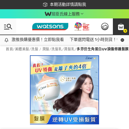
下載app最高回饋$350
本期活動詳情請點我
屈臣氏線上服務
0
激推換購優惠價！立即點我看
激推換購優惠價！立即點我看
下單選閃電送 1小時到貨！領神券
首頁
/
美體美髮
/
洗髮 / 潤髮
/
洗髮乳/潤髮乳
/
多芬仿生角蛋白UV損傷修護髮膜 