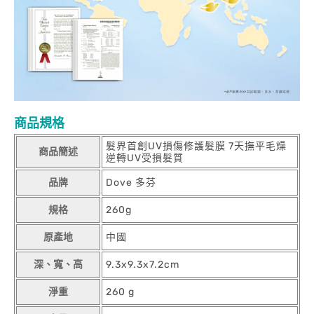
商品規格
髮界首創UV損傷修護髮膜 7天撫平毛燥
商品簡述
逆轉UV受損髮質
品牌
Dove 多芬
規格
260g
原產地
中國
深、寬、高
9.3x9.3x7.2cm
淨重
260 g