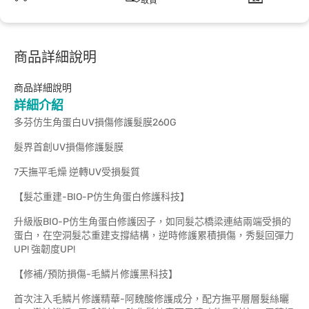
取貨
商品詳細說明
商品詳細說明
詳細介紹
多芬仿生角蛋白UV損傷修護髮膜260G
髮界首創UV損傷修護髮膜
7天撫平毛燥 逆轉UV受損髮質
【髮芯重建-BIO-P仿生角蛋白修護科技】
升級版BIO-P仿生角蛋白修護因子，如同髮芯橋梁連結兩端受損的
蛋白，在空洞髮芯重建支撐結構，逆時修護累積損傷，秀髮回彈力
UP! 強韌度UP!
【修補/預防損傷-毛鱗片修護黑科技】
首次注入毛鱗片修護精華-阿魏酸修護成分，配方撫平層層髮絲曬