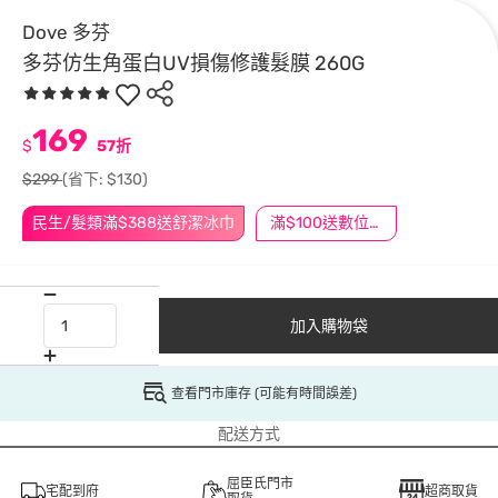
Dove 多芬
多芬仿生角蛋白UV損傷修護髮膜 260G
169
$
57折
$299
(省下: $130)
民生/髮類滿$388送舒潔冰巾
滿$100送數位印花
加入購物袋
查看門市庫存 (可能有時間誤差)
配送方式
屈臣氏門市
宅配到府
超商取貨