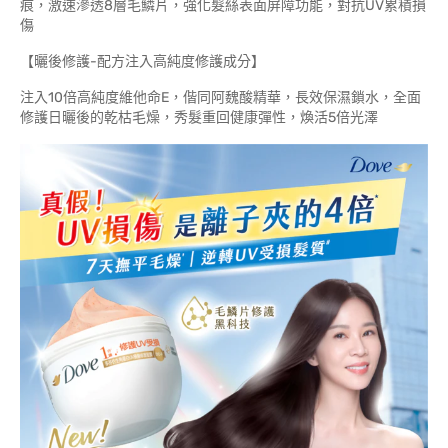
痕，激速滲透8層毛鱗片，強化髮絲表面屏障功能，對抗UV累積損
傷
【曬後修護-配方注入高純度修護成分】
注入10倍高純度維他命E，偕同阿魏酸精華，長效保濕鎖水，全面
修護日曬後的乾枯毛燥，秀髮重回健康彈性，煥活5倍光澤