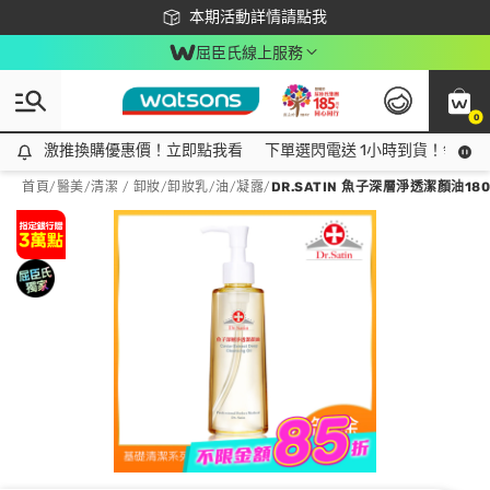
下載app最高回饋$350
本期活動詳情請點我
屈臣氏線上服務
0
激推換購優惠價！立即點我看
激推換購優惠價！立即點我看
下單選閃電送 1小時到貨！領神券
首頁
/
醫美
/
清潔 / 卸妝
/
卸妝乳/油/凝露
/
DR.SATIN 魚子深層淨透潔顏油180