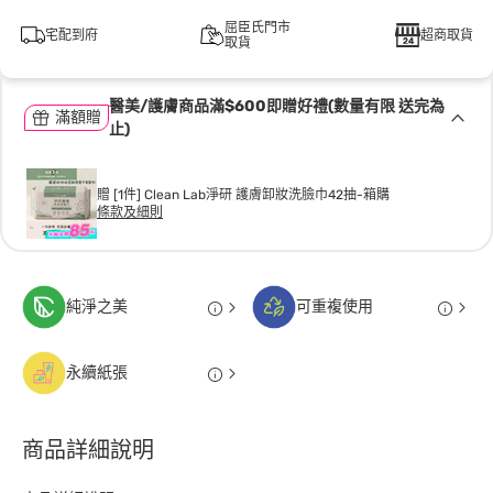
屈臣氏門市
宅配到府
超商取貨
取貨
醫美/護膚商品滿$600即贈好禮(數量有限 送完為
滿額贈
止)
贈 [1件] Clean Lab淨研 護膚卸妝洗臉巾42抽-箱購
條款及細則
純淨之美
可重複使用
永續紙張
商品詳細說明