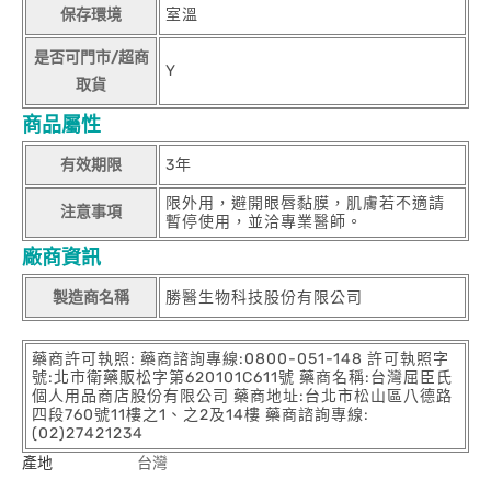
保存環境
室溫
是否可門市/超商
Y
取貨
商品屬性
有效期限
3年
限外用，避開眼唇黏膜，肌膚若不適請
注意事項
暫停使用，並洽專業醫師。
廠商資訊
製造商名稱
勝醫生物科技股份有限公司
藥商許可執照: 藥商諮詢專線:0800-051-148 許可執照字
號:北市衛藥販松字第620101C611號 藥商名稱:台灣屈臣氏
個人用品商店股份有限公司 藥商地址:台北市松山區八德路
四段760號11樓之1、之2及14樓 藥商諮詢專線:
(02)27421234
產地
台灣