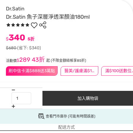
Dr.Satin
Dr.Satin 魚子深層淨透潔顏油180ml
340
$
5折
$680
(省下: $340)
289
43折
$
起
(不限金額結帳享85折)
活動價
刷中信卡滿$888送3萬點
醫美/護膚滿$1200送$200
滿$100
加入購物袋
查看門市庫存 (可能有時間誤差)
配送方式