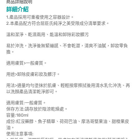
商品詳細說明
詳細介紹
1.產品採用可重複使用之容器設計。
2.本產品配方符合屈臣氏純淨之美受限成分清單要求。
溫和潔淨、乾濕兩用、能溫和卸除彩妝髒污
易於沖洗，洗淨後無緊繃感、不會乾澀，清爽不油膩，卸妝零負
擔。
適用膚質>一般膚質。
用途>卸除皮膚彩妝及髒汙。
用法>適量均勻塗抹於肌膚、輕輕按摩擦拭後用清水乳化沖洗、再
以洗顏產品清潔乾淨即可。
適用膚質:一般膚質。
保存方法:請存放於陰涼乾燥處。
容量:180ml
成份:紅沒藥醇、魚子精華、荷荷巴油、摩洛哥堅果油、甜橙果皮
油。
使用注意事項: