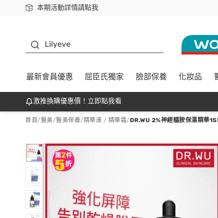
本期活動詳情請點我
下載app最高回饋$350
K beauty
Lilyeve
最新會員優惠
屈臣氏獨家
臉部保養
化妝品
激推換購優惠價！立即點我看
首頁
/
醫美
/
醫美保養
/
精華液 / 精華霜
/
DR.WU 2%神經醯胺保濕精華15