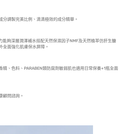
成分調製完美比例、滴滴極效的成分精華。
力能夠深層潤澤補水搭配天然保濕因子NMF及天然植萃仿肝生醣
外全面強化肌膚保水屏障。
、色料、PARABEN類防腐劑敏弱肌也適用日常保養+1瓶全面
康顧問諮詢。