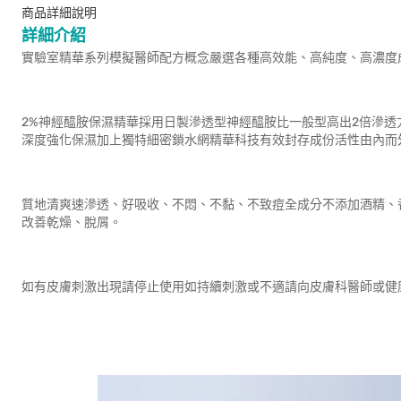
商品詳細說明
詳細介紹
實驗室精華系列模擬醫師配方概念嚴選各種高效能、高純度、高濃度
2%神經醯胺保濕精華採用日製滲透型神經醯胺比一般型高出2倍滲透
深度強化保濕加上獨特細密鎖水網精華科技有效封存成份活性由內而
質地清爽速滲透、好吸收、不悶、不黏、不致痘全成分不添加酒精、香精
改善乾燥、脫屑。
如有皮膚刺激出現請停止使用如持續刺激或不適請向皮膚科醫師或健