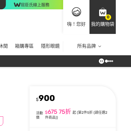
屈臣氏線上服務
0
嗨！您好
我的購物袋
休閒
箱購專區
隱形眼鏡
所有品牌
900
$
675
75折
$
起
(第2件5折 (請任選2
活動
價
件商品))