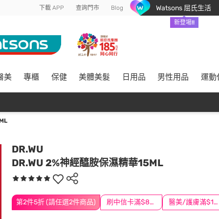
Watsons 屈氏生活
下載 APP
查詢門市
Blog
新登場!!
醫美
專櫃
保健
美體美髮
日用品
男性用品
運動
ML
DR.WU
DR.WU 2%神經醯胺保濕精華15ML
第2件5折 (請任選2件商品)
刷中信卡滿$888送3萬點
醫美/護膚滿$1200送$200