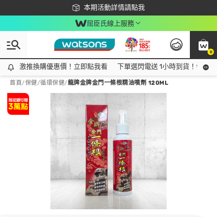
下載app最高回饋$350
本期活動詳情請點我
屈臣氏線上服務
0
激推換購優惠價！立即點我看
激推換購優惠價！立即點我看
下單選閃電送 1小時到貨！領神券
首頁
/
保健
/
循環保健
/
龍牌金牌金門一條根精油噴劑 120ML