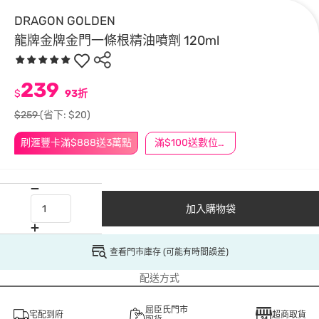
DRAGON GOLDEN
龍牌金牌金門一條根精油噴劑 120ml
239
$
93折
$259
(省下: $20)
刷滙豐卡滿$888送3萬點
滿$100送數位印花
加入購物袋
查看門市庫存 (可能有時間誤差)
配送方式
屈臣氏門市
宅配到府
超商取貨