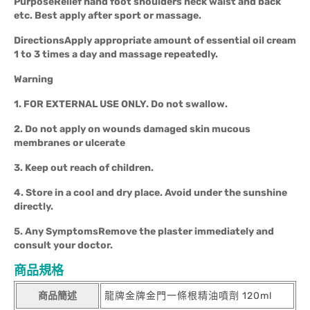
Purpose
Relief hand foot shoulders neck waist and back
etc. Best apply after sport or massage.
Directions
Apply appropriate amount of essential oil cream
1 to 3 times a day and massage repeatedly.
Warning
1. FOR EXTERNAL USE ONLY. Do not swallow.
2. Do not apply on wounds damaged skin mucous
membranes or ulcerate
3. Keep out reach of children.
4. Store in a cool and dry place. Avoid under the sunshine
directly.
5. Any SymptomsRemove the plaster immediately and
consult your doctor.
商品規格
商品簡述
龍牌金牌金門一條根精油噴劑 120ml