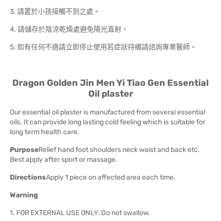
3. 請置於小孩接觸不到之處。
4. 請儲存於陰涼乾燥處避免陽光直射。
5. 如有任何不適請立即停止使用若症狀持續請諮詢專業醫師。
Dragon Golden Jin Men Yi Tiao Gen Essential
Oil plaster
Our essential oil plaster is manufactured from several essential
oils. It can provide long lasting cold feeling which is suitable for
long term health care.
Purpose
Relief hand foot shoulders neck waist and back etc.
Best apply after sport or massage.
Direction
s
Apply 1 piece on affected area each time.
Warning
1. FOR EXTERNAL USE ONLY. Do not swallow.