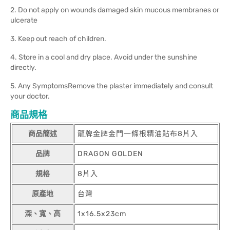
2. Do not apply on wounds damaged skin mucous membranes or
ulcerate
3. Keep out reach of children.
4. Store in a cool and dry place. Avoid under the sunshine
directly.
5. Any SymptomsRemove the plaster immediately and consult
your doctor.
商品規格
商品簡述
龍牌金牌金門一條根精油貼布8片入
品牌
DRAGON GOLDEN
規格
8片入
原產地
台灣
深、寬、高
1x16.5x23cm