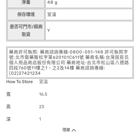
淨重
48 g
保存環境
室溫
是否可門市/超商
Y
取貨
藥商許可執照: 藥商諮詢專線:0800-051-148 許可執照字
號:北市衛藥販松字第620101C611號 藥商名稱:台灣屈臣氏
個人用品商店股份有限公司 藥商地址:台北市松山區八德路
四段760號11樓之1、之2及14樓 藥商諮詢專線:
(02)27421234
How To Store
室溫
寬
16.5
高
23
深
1
隱藏