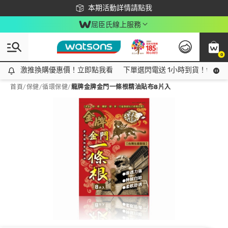
下載app最高回饋$350
本期活動詳情請點我
屈臣氏線上服務
0
激推換購優惠價！立即點我看
激推換購優惠價！立即點我看
下單選閃電送 1小時到貨！領神券
首頁
/
保健
/
循環保健
/
龍牌金牌金門一條根精油貼布8片入