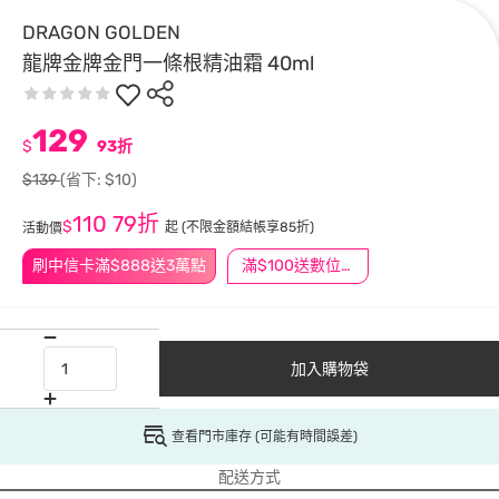
DRAGON GOLDEN
龍牌金牌金門一條根精油霜 40ml
129
$
93折
$139
(省下: $10)
110
79折
$
起
(不限金額結帳享85折)
活動價
刷中信卡滿$888送3萬點
滿$100送數位印花
加入購物袋
查看門市庫存 (可能有時間誤差)
配送方式