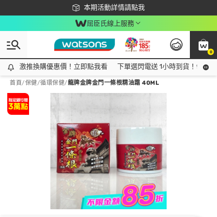
下載app最高回饋$350
本期活動詳情請點我
屈臣氏線上服務
0
激推換購優惠價！立即點我看
激推換購優惠價！立即點我看
下單選閃電送 1小時到貨！領神券
首頁
/
保健
/
循環保健
/
龍牌金牌金門一條根精油霜 40ML