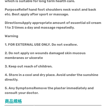
which is suitable for long term health care.
Purpose
Relief hand foot shoulders neck waist and back
etc. Best apply after sport or massage.
Directions
Apply appropriate amount of essential oil cream
1 to 3 times a day and massage repeatedly.
Warning
1. FOR EXTERNAL USE ONLY. Do not swallow.
2. Do not apply on wounds damaged skin mucous
membranes or ulcerate
3. Keep out reach of children.
4. Store in a cool and dry place. Avoid under the sunshine
directly.
5. Any SymptomsRemove the plaster immediately and
consult your doctor.
商品規格