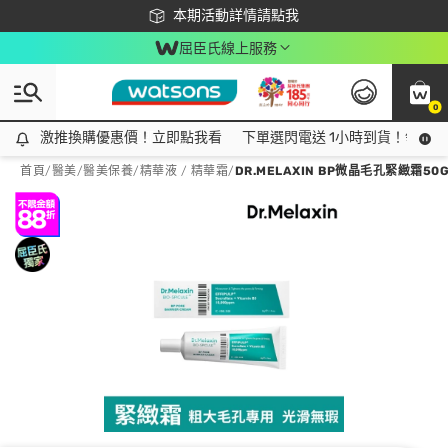
下載app最高回饋$350
本期活動詳情請點我
屈臣氏線上服務
0
激推換購優惠價！立即點我看
激推換購優惠價！立即點我看
下單選閃電送 1小時到貨！領神券
首頁
/
醫美
/
醫美保養
/
精華液 / 精華霜
/
DR.MELAXIN BP微晶毛孔緊緻霜50