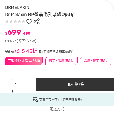
DRMELAXIN
Dr.Melaxin BP微晶毛孔緊緻霜50g
699
$
49折
$1,437
(省下: $738)
615
43折
$
起
(官網不限金額享88折)
活動價
官網不限金額享88折
醫美/護膚滿$1200送$200
護膚/醫美滿$600送好禮
加入購物袋
查看門市庫存 (可能有時間誤差)
配送方式