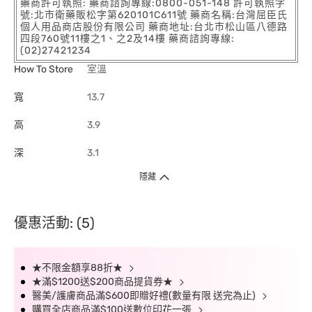
藥商許可執照: 藥商諮詢專線:0800-051-148 許可執照字
號:北市衛藥販松字第620101C611號 藥商名稱:台灣屈臣氏
個人用品商店股份有限公司 藥商地址:台北市松山區八德路
四段760號11樓之1、之2及14樓 藥商諮詢專線:
(02)27421234
How To Store
室溫
寬
13.7
高
3.9
深
3.1
隱藏
優惠活動: (5)
★不限金額享88折★
★滿$1200送$200商品提貨券★
醫美/護膚商品滿$600即贈好禮(數量有限 送完為止)
購買全店商品滿$100送數位印花一張