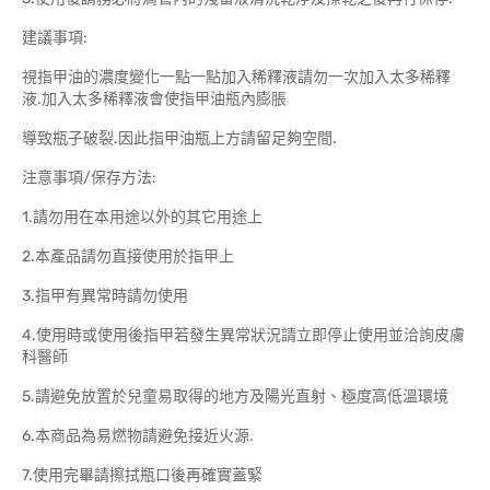
建議事項:
視指甲油的濃度變化一點一點加入稀釋液請勿一次加入太多稀釋
液.加入太多稀釋液會使指甲油瓶內膨脹
導致瓶子破裂.因此指甲油瓶上方請留足夠空間.
注意事項/保存方法:
1.請勿用在本用途以外的其它用途上
2.本產品請勿直接使用於指甲上
3.指甲有異常時請勿使用
4.使用時或使用後指甲若發生異常狀況請立即停止使用並洽詢皮膚
科醫師
5.請避免放置於兒童易取得的地方及陽光直射、極度高低溫環境
6.本商品為易燃物請避免接近火源.
7.使用完畢請擦拭瓶口後再確實蓋緊