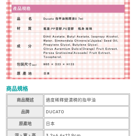
商品規格
商品簡述
適度稀釋變濃稠的指甲油
品牌
DUCATO
原產地
日本
深、寬、高
3.2x6.6x12.9cm