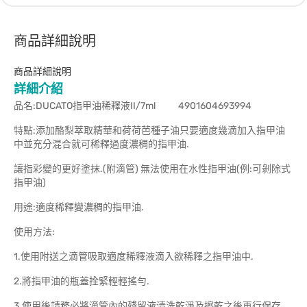
商品詳細說明
商品詳細說明
詳細介紹
品名:DUCATO指甲油稀釋液II/7ml 4901604693994
特點:添加酪梨萃取精華和荷荷芭種子油只要適度幾滴加入指甲油
中並充分混合就可稀釋過度濃稠的指甲油.
讓指彩變的更好塗抹.(附滴管) 無法使用在水性指甲油(例:可剝除式
指甲油)
用途:適度稀釋變濃稠的指甲油.
使用方法:
1.使用附送之滴管吸取適度稀釋液滴入欲稀釋之指甲油中.
2.將指甲油的瓶蓋拴緊輕輕搖勻.
3.使用後請務必將滴管內的殘留液清洗乾淨及擦乾之後再行保存.