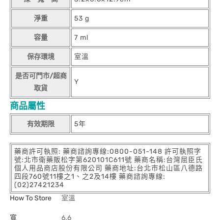
淨重
53 g
容量
7 ml
保存環境
室溫
是否可門市/超商
Y
取貨
商品屬性
有效期限
5年
藥商許可執照: 藥商諮詢專線:0800-051-148 許可執照字
號:北市衛藥販松字第620101C611號 藥商名稱:台灣屈臣氏
個人用品商店股份有限公司 藥商地址:台北市松山區八德路
四段760號11樓之1、之2及14樓 藥商諮詢專線:
(02)27421234
How To Store
室溫
寬
6.6