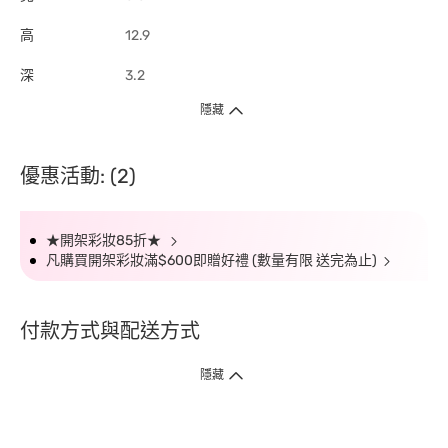
高
12.9
深
3.2
隱藏
優惠活動: (2)
★開架彩妝85折★
凡購買開架彩妝滿$600即贈好禮 (數量有限 送完為止)
付款方式與配送方式
隱藏