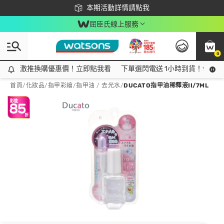
下載app最高回饋$350
本期活動詳情請點我
屈臣氏線上服務
0
激推換購優惠價！立即點我看
激推換購優惠價！立即點我看
下單選閃電送 1小時到貨！領神券
首頁
/
化妝品
/
指甲彩繪
/
指甲油 / 去光水
/
DUCATO指甲油稀釋液II/7ML