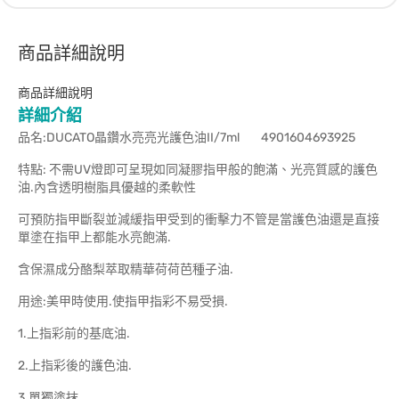
商品詳細說明
商品詳細說明
詳細介紹
品名:DUCATO晶鑽水亮亮光護色油II/7ml 4901604693925
特點: 不需UV燈即可呈現如同凝膠指甲般的飽滿、光亮質感的護色
油.內含透明樹脂具優越的柔軟性
可預防指甲斷裂並減緩指甲受到的衝擊力不管是當護色油還是直接
單塗在指甲上都能水亮飽滿.
含保濕成分酪梨萃取精華荷荷芭種子油.
用途:美甲時使用.使指甲指彩不易受損.
1.上指彩前的基底油.
2.上指彩後的護色油.
3.單獨塗抹.