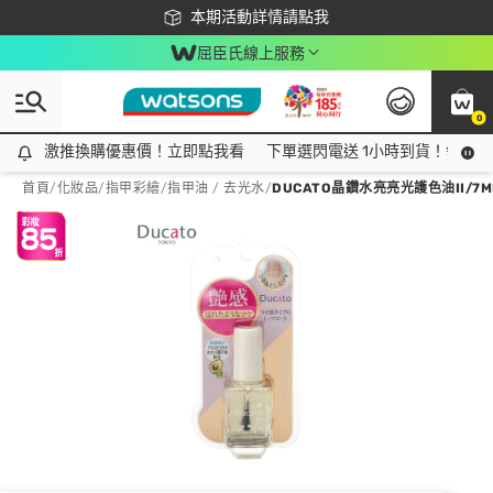
下載app最高回饋$350
本期活動詳情請點我
屈臣氏線上服務
0
激推換購優惠價！立即點我看
激推換購優惠價！立即點我看
下單選閃電送 1小時到貨！領神券
首頁
/
化妝品
/
指甲彩繪
/
指甲油 / 去光水
/
DUCATO晶鑽水亮亮光護色油II/7M