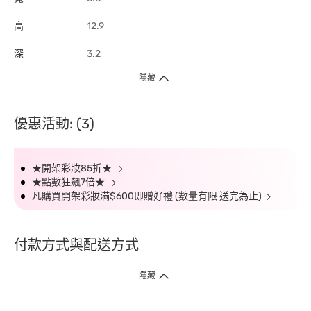
高
12.9
深
3.2
隱藏
優惠活動: (3)
★開架彩妝85折★
★點數狂飆7倍★
凡購買開架彩妝滿$600即贈好禮 (數量有限 送完為止)
付款方式與配送方式
隱藏