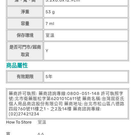
深、寬、高
3.2x6.6x12.9cm
淨重
53 g
容量
7 ml
保存環境
室溫
是否可門市/超商
Y
取貨
商品屬性
有效期限
5年
藥商許可執照: 藥商諮詢專線:0800-051-148 許可執照字
號:北市衛藥販松字第620101C611號 藥商名稱:台灣屈臣氏
個人用品商店股份有限公司 藥商地址:台北市松山區八德路
四段760號11樓之1、之2及14樓 藥商諮詢專線:
(02)27421234
How To Store
室溫
寬
6.6