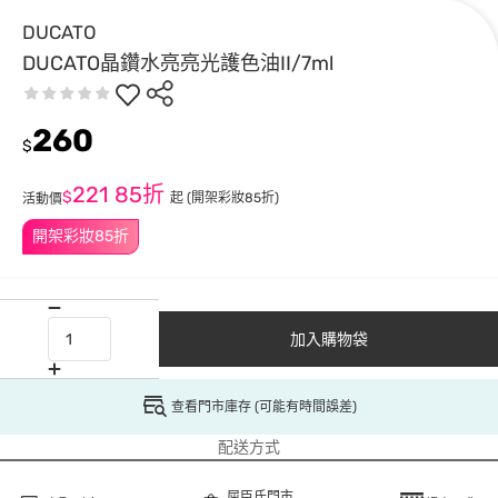
DUCATO
DUCATO晶鑽水亮亮光護色油II/7ml
260
$
221
85折
$
起
(開架彩妝85折)
活動價
開架彩妝85折
加入購物袋
查看門市庫存 (可能有時間誤差)
配送方式
屈臣氏門市