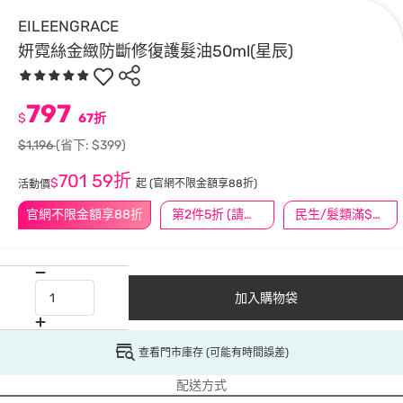
EILEENGRACE
妍霓絲金緻防斷修復護髮油50ml(星辰)
797
$
67折
$1,196
(省下: $399)
701
59折
$
起
(官網不限金額享88折)
活動價
官網不限金額享88折
第2件5折 (請任選2件商品)
民生/髮類滿$388送舒潔冰巾
加入購物袋
查看門市庫存 (可能有時間誤差)
配送方式