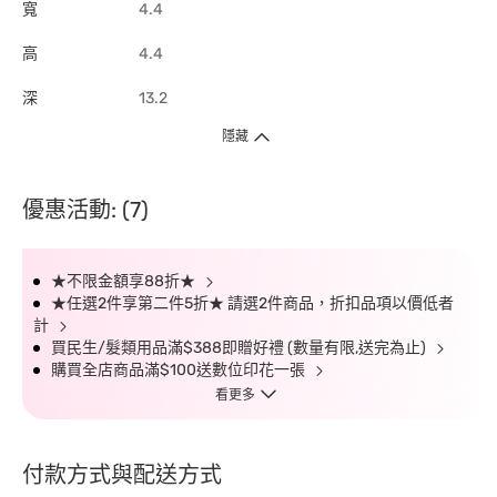
寬
4.4
高
4.4
深
13.2
隱藏
優惠活動: (7)
★不限金額享88折★
★任選2件享第二件5折★ 請選2件商品，折扣品項以價低者
計
買民生/髮類用品滿$388即贈好禮 (數量有限,送完為止)
購買全店商品滿$100送數位印花一張
看更多
付款方式與配送方式