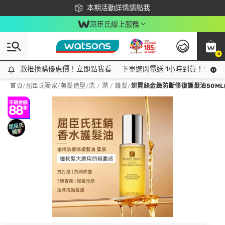
下載app最高回饋$350
本期活動詳情請點我
屈臣氏線上服務
0
激推換購優惠價！立即點我看
激推換購優惠價！立即點我看
下單選閃電送 1小時到貨！領神券
首頁
/
屈臣氏獨家
/
美髮造型
/
洗 / 潤 / 護髮
/
妍霓絲金緻防斷修復護髮油50ML