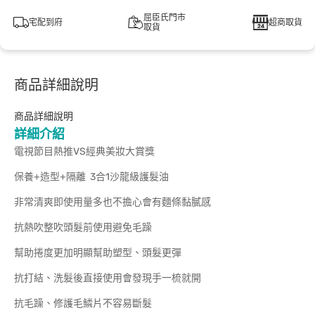
屈臣氏門市
宅配到府
超商取貨
取貨
商品詳細說明
商品詳細說明
詳細介紹
電視節目熱推VS經典美妝大賞獎
保養+造型+隔離 3合1沙龍級護髮油
非常清爽即使用量多也不擔心會有麵條黏膩感
抗熱吹整吹頭髮前使用避免毛躁
幫助捲度更加明顯幫助塑型、頭髮更彈
抗打結、洗髮後直接使用會發現手一梳就開
抗毛躁、修護毛鱗片不容易斷髮