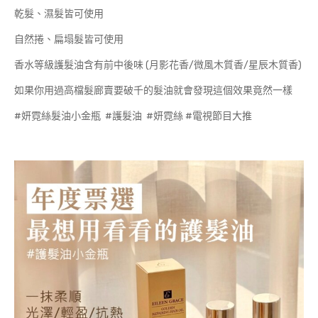
乾髮、濕髮皆可使用
自然捲、扁塌髮皆可使用
香水等級護髮油含有前中後味 (月影花香/微風木質香/星辰木質香)
如果你用過高檔髮廊賣要破千的髮油就會發現這個效果竟然一樣
#妍霓絲髮油小金瓶 #護髮油 #妍霓絲 #電視節目大推