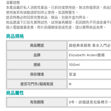
溫馨提醒
本產品屬於私人消耗性產品，已拆封或使用過、無法恢復原狀、商品
使用後若有過敏請即刻停止使用，並請教醫生。
退貨時務必附回原完整商品、贈品、包裝外盒均齊全。
商品建議下訂前先實際試色、試用後再購買，若因顏色不符或皮膚不
個人電腦螢幕差異、照片拍攝關係造成色差，請以實際商品為準。
商品規格
商品簡述
超經典長銷款 香水入門必
品牌
Elizabeth Arden雅頓
規格
100ml
保存環境
室溫
是否可門市/超商取貨
N
商品屬性
有效期限
5年，詳細請見包裝標示