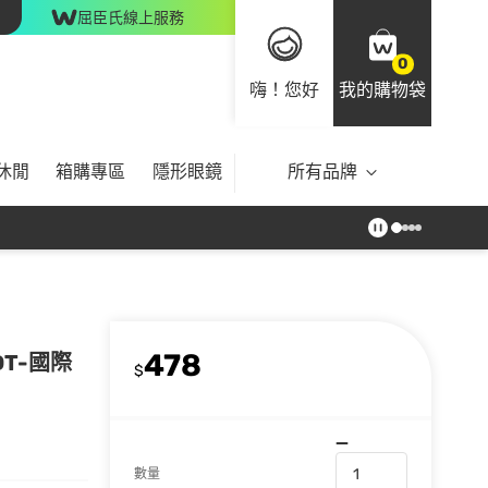
屈臣氏線上服務
0
嗨！您好
我的購物袋
休閒
箱購專區
隱形眼鏡
所有品牌
478
EDT-國際
$
數量