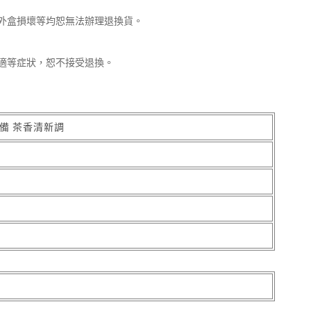
外盒損壞等均恕無法辦理退換貨。
適等症狀，恕不接受退換。
備 茶香清新調
。