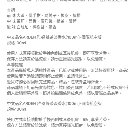
香調
前 味 大黃、佛手柑、葛縛子、橙皮、檸檬
中 味 茉莉、茴香、康乃馨、綠茶、薄荷
後 味 白琥珀、樺樹苔、麝香
中文品名ARDEN 雅頓 綠茶淡香水(100ml)-國際航空版
規格100ml
使用方式直接噴撒於手挽內側或耳後肌膚，即可享受芳香。
保存方法請置於陰涼處，請勿直接陽光照射，以免變質。
溫馨提醒
本產品屬於私人消耗性產品，已拆封或使用過、無法恢復原狀、商品
使用後若有過敏請即刻停止使用，並請教醫生。
退貨時務必附回原完整商品、贈品、包裝外盒均齊全。
商品建議下訂前先實際試色、試用後再購買，若因顏色不符或皮膚不
個人電腦螢幕差異、照片拍攝關係造成色差，請以實際商品為準。
中文品名ARDEN 雅頓 綠茶淡香水(100ml)-國際航空版
規格100ml
使用方式直接噴撒於手挽內側或耳後肌膚，即可享受芳香。
保存方法請置於陰涼處，請勿直接陽光照射，以免變質。