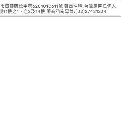
:北市衛藥販松字第620101C611號 藥商名稱:台灣屈臣氏個人
之1、之2及14樓 藥商諮詢專線:(02)27421234