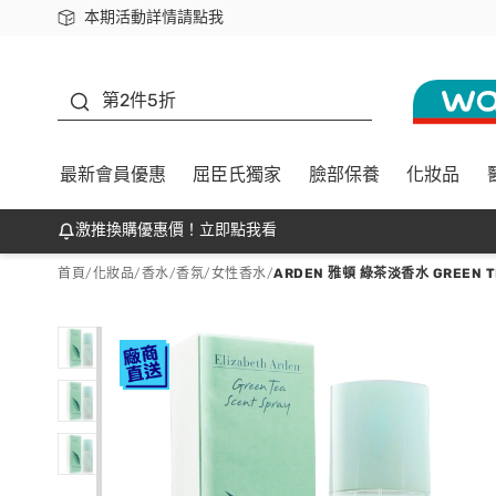
本期活動詳情請點我
下載app最高回饋$350
善存
第2件5折
最新會員優惠
屈臣氏獨家
臉部保養
化妝品
激推換購優惠價！立即點我看
首頁
/
化妝品
/
香水/香氛
/
女性香水
/
ARDEN 雅頓 綠茶淡香水 GREEN T