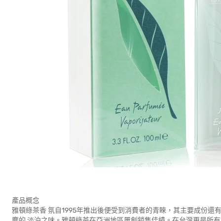
產品概念
雅頓綠茶香 氛自1995年推出後便受到消費者的青睞，其主要成份
塵的 淡泊之味。雅頓綠茶在亞洲地區屢創銷售佳績。在台灣更是所