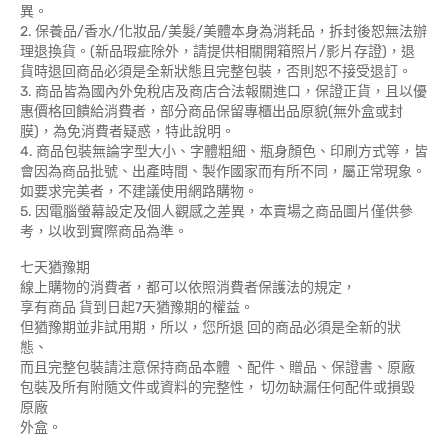
異。
2. 保養品/香水/化妝品/美髮/美體本身為消耗品，拆封後恕無法辦
理退換貨。(新品瑕疵除外，請提供相關開箱照片/影片存證)，退
貨時退回商品必須是全新狀態且完整包裝，否則恕不接受退訂。
3. 商品皆為國內外免稅店及商店合法報關進口，保證正貨，且以優
惠價格回饋給消費者，部分商品保留專櫃出品原貌(無外盒或封
膜)，為免消費者疑惑，特此說明。
4. 商品包裝無論字型大小、字體粗細、瓶身顏色、印刷方式等，皆
會因為商品批號、出產時間、製作國家而有所不同，屬正常現象。
如要求完美者，不建議使用網路購物。
5. 因電腦螢幕設定及個人觀感之差異，本賣場之商品圖片僅供參
考，以收到實際商品為準。
七天猶豫期
線上購物的消費者，都可以依照消費者保護法的規定，
享有商品 貨到日起7天猶豫期的權益。
但猶豫期並非試用期，所以，您所退 回的商品必須是全新的狀
態、
而且完整包裝請注意保持商品本體 、配件、贈品、保證書、原廠
包裝及所有附隨文件或資料的完整性， 切勿缺漏任何配件或損毀
原廠
外盒。