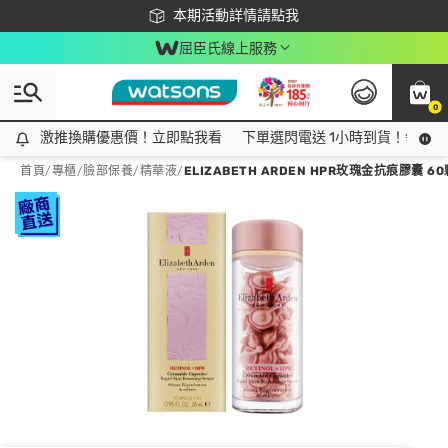
下載app最高回饋$350
本期活動詳情請點我
屈臣氏線上服務
0
激推換購優惠價！立即點我看
激推換購優惠價！立即點我看
下單選閃電送 1小時到貨！領神券
首頁
/
專櫃
/
臉部保養
/
精華液
/
ELIZABETH ARDEN HPR玫瑰金抗痕膠囊 60