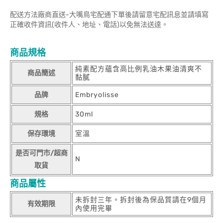
配送方法廠商直送-大嘴鳥宅配通下單後請留意宅配訊息並請填寫
正確收件資訊(收件人、地址、電話)以免無法送達。
商品規格
純素配方蘊含高比例乳油木果油清爽不
商品簡述
黏膩
品牌
Embryolisse
規格
30ml
保存環境
室溫
是否可門市/超商
N
取貨
商品屬性
未拆封三年。拆封後為保品質請在9個月
有效期限
內使用完畢