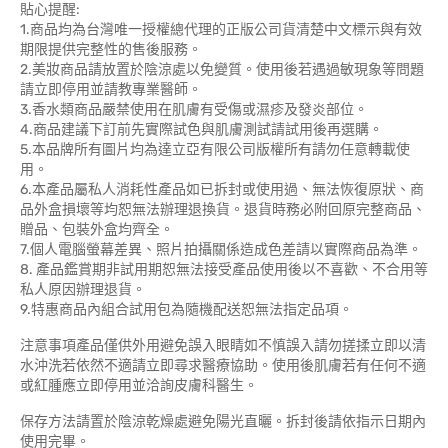
貼心提醒:
1.商品均為台灣唯一授權總代理的正版公司貨清楚中文標示與有效
期限提供完整性的售後服務。
2.美妝商品請放置於陰涼處以免變質。使用後若遇過敏現象等問題
請立即停用並請教專業醫師。
3.香水類商品嚴禁使用在肌膚有受傷或濕疹及發炎部位。
4.商品建議下訂前先實際試色與肌膚測試請試用後再選購。
5.本品牌所有圖片均為達立亞有限公司版權所有請勿任意轉載使
用。
6.本產品屬私人消耗性產品如已拆封或使用過、無法恢復原狀、商
品外盒損壞等均恕無法辦理退換貨。退貨時務必附回原完整商品、
贈品、包裝外盒均齊全。
7.個人電腦螢幕差異、照片拍攝關係造成色差請以實際商品為準。
8. 產品鑑賞期非試用期恕無法接受產品使用後以不喜歡、不合用等
私人原因辦理退貨。
9.特惠商品內組合試用包為隨機配送恕無法指定品項。
注意事項產品僅供外用避免誤入眼睛如不慎誤入請勿搓揉立即以清
水沖洗若依然不適請立即尋求醫療協助。使用後肌膚若有任何不適
或紅腫應立即停用並洽詢皮膚科醫生。
保存方法請置於陰涼乾燥處避免陽光直曬。拆封後請依指示日期內
使用完畢。