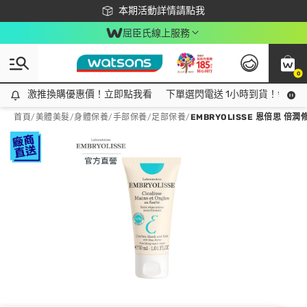
下載app最高回饋$350
本期活動詳情請點我
屈臣氏線上服務
0
激推換購優惠價！立即點我看
激推換購優惠價！立即點我看
下單選閃電送 1小時到貨！領神券
首頁
/
美體美髮
/
身體保養
/
手部保養/足部保養
/
EMBRYOLISSE 恩倍思 倍