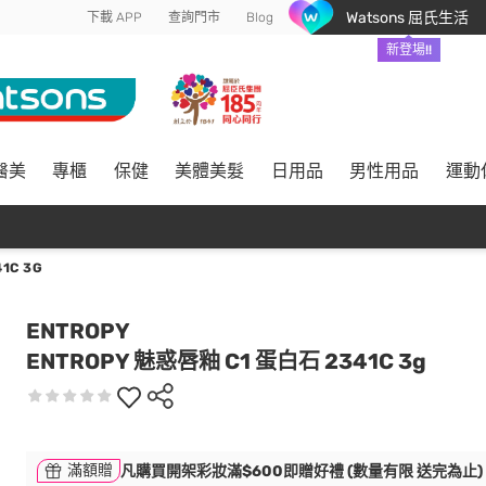
Watsons 屈氏生活
下載 APP
查詢門市
Blog
新登場!!
醫美
專櫃
保健
美體美髮
日用品
男性用品
運動
1C 3G
ENTROPY
ENTROPY 魅惑唇釉 C1 蛋白石 2341C 3g
滿額贈
凡購買開架彩妝滿$600即贈好禮 (數量有限 送完為止)