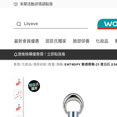
本期活動詳情請點我
下載app最高回饋$350
K beauty
Lilyeve
最新會員優惠
屈臣氏獨家
臉部保養
化妝品
激推換購優惠價！立即點我看
首頁
/
化妝品
/
唇部彩妝
/
唇蜜/唇釉
/
ENTROPY 魅惑唇釉 C1 蛋白石 234