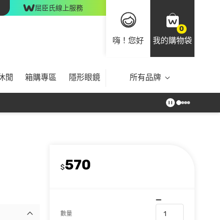
屈臣氏線上服務
0
嗨！您好
我的購物袋
休閒
箱購專區
隱形眼鏡
所有品牌
570
$
數量