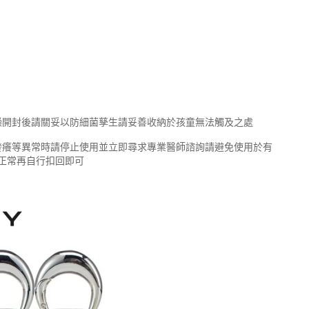
燥開封後請關妥以防細菌孳生請妥善收納於孩童無法觸及之處
發癢等異常時請停止使用並立即尋求專業醫師諮詢請避免使用於有
正常再自行扣回即可