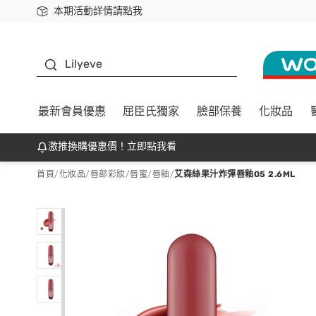
本期活動詳情請點我
下載app最高回饋$350
K beauty
Lilyeve
最新會員優惠
屈臣氏獨家
臉部保養
化妝品
激推換購優惠價！立即點我看
首頁
/
化妝品
/
唇部彩妝
/
唇蜜/唇釉
/
艾森絲果汁炸彈唇釉05 2.6ML