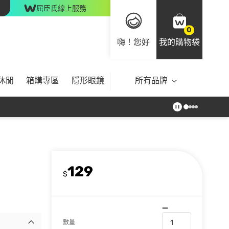
屈臣氏線上服務
0
嗨！您好
我的購物袋
休閒
箱購專區
隱形眼鏡
所有品牌
129
$
數量