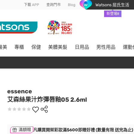
Watsons 屈氏生活
下載 APP
查詢門市
Blog
新登場!!
醫美
專櫃
保健
美體美髮
日用品
男性用品
運動
essence
艾森絲果汁炸彈唇釉05 2.6ml
滿額贈
凡購買開架彩妝滿$600即贈好禮 (數量有限 送完為止)