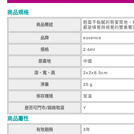
商品規格
輕盈不黏膩的唇蜜質地，
商品簡述
都是嗅覺與視覺的雙重饗
品牌
essence
規格
2.6ml
原產地
中國
深、寬、高
2x2x8.5cm
淨重
25 g
保存環境
室溫
是否可門市/超商取貨
Y
商品屬性
有效期限
3年