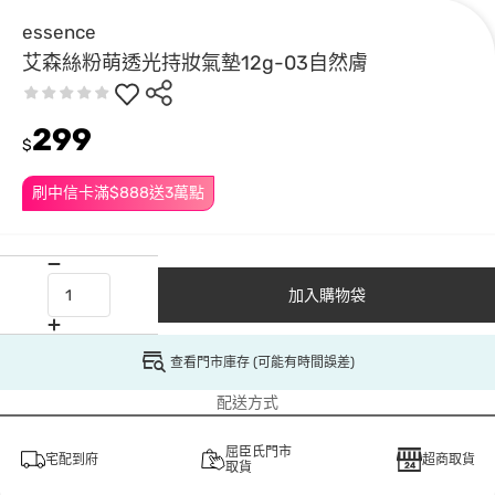
essence
艾森絲粉萌透光持妝氣墊12g-03自然膚
299
$
刷中信卡滿$888送3萬點
加入購物袋
查看門市庫存 (可能有時間誤差)
配送方式
屈臣氏門市
宅配到府
超商取貨
取貨