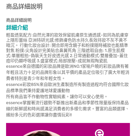
商品詳細說明
商品詳細說明
詳細介紹
輕盈透氣配方:自然光澤的妝效保留肌膚原生通透感-如同為肌膚穿
上隱形蕾絲 亞洲特研光感:修飾膚色防水持久長效持妝不灰不黃不
暗沉。 行動化妝台設計: 開合即用含鏡子和粉撲隨時補妝也能精準
對焦 粉撲:尖角設計完美貼合鼻翼死角 三階遮瑕自由: 1.原生肌模
式:單層輕拍-偽裝天生好皮透光感 2.日常通勤模式:雙層疊加-蓋住
痘印仍顯呼吸感 3.盛宴模式:局部按壓-成就無瑕陶瓷肌
essence來自德國的彩妝品牌是歐洲NO.1家喻戶曉的彩妝品牌有著
年輕且活力十足的品牌形象以其平價的產品定位吸引了廣大年輕消
費者特別是青少年和年輕女性。
essence彩妝85%來自歐洲生產製造所有製造過程均符合國際化妝
品標準我們秉持愛護地球愛護動物
所有商品皆不作動物性實驗純素。讓你可以安心使用。
essence掌握著流行趨勢不斷推出新產品和季節性限量版保持產品
線的新鮮感和時尚感滿足消費者的多樣化需求。豐富的品類選擇、
繽紛多元的色彩選擇讓你盡情玩彩!!