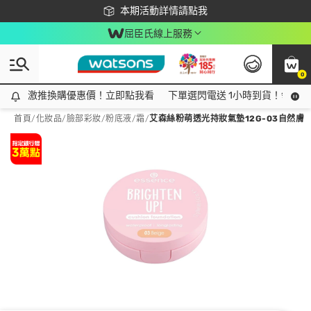
下載app最高回饋$350
本期活動詳情請點我
屈臣氏線上服務
0
激推換購優惠價！立即點我看
激推換購優惠價！立即點我看
下單選閃電送 1小時到貨！領神券
首頁
/
化妝品
/
臉部彩妝
/
粉底液/霜
/
艾森絲粉萌透光持妝氣墊12G-03自然膚