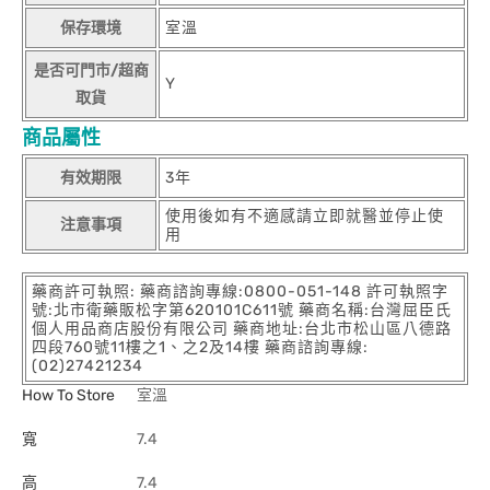
保存環境
室溫
是否可門市/超商
Y
取貨
商品屬性
有效期限
3年
使用後如有不適感請立即就醫並停止使
注意事項
用
藥商許可執照: 藥商諮詢專線:0800-051-148 許可執照字
號:北市衛藥販松字第620101C611號 藥商名稱:台灣屈臣氏
個人用品商店股份有限公司 藥商地址:台北市松山區八德路
四段760號11樓之1、之2及14樓 藥商諮詢專線:
(02)27421234
How To Store
室溫
寬
7.4
高
7.4