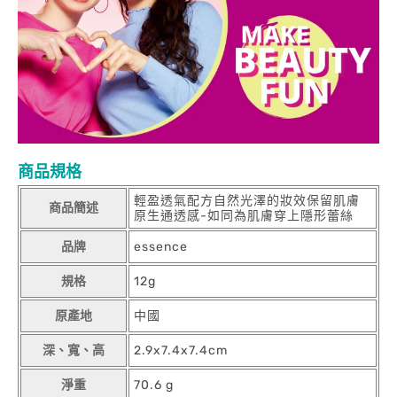
商品規格
輕盈透氣配方自然光澤的妝效保留肌膚
商品簡述
原生通透感-如同為肌膚穿上隱形蕾絲
品牌
essence
規格
12g
原產地
中國
深、寬、高
2.9x7.4x7.4cm
淨重
70.6 g