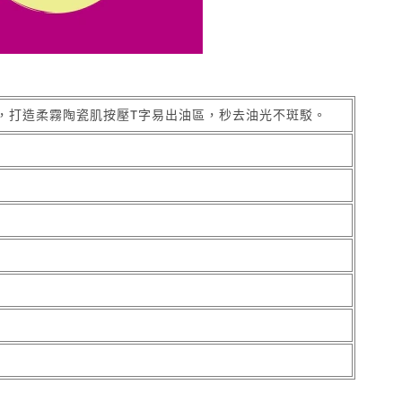
，打造柔霧陶瓷肌按壓T字易出油區，秒去油光不斑駁。