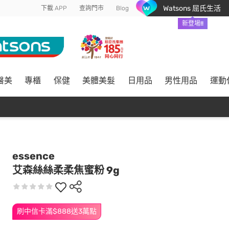
Watsons 屈氏生活
下載 APP
查詢門市
Blog
新登場!!
醫美
專櫃
保健
美體美髮
日用品
男性用品
運動
essence
艾森絲絲柔柔焦蜜粉 9g
刷中信卡滿$888送3萬點