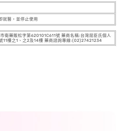
即就醫，並停止使用
:北市衛藥販松字第620101C611號 藥商名稱:台灣屈臣氏個人
之1、之2及14樓 藥商諮詢專線:(02)27421234