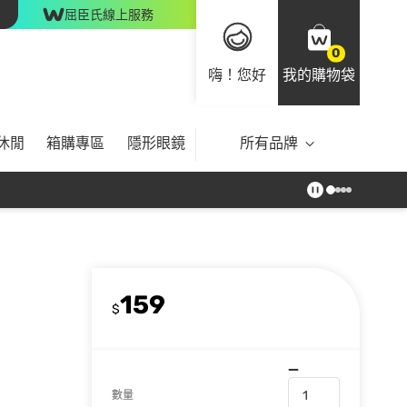
屈臣氏線上服務
0
嗨！您好
我的購物袋
休閒
箱購專區
隱形眼鏡
所有品牌
159
$
數量