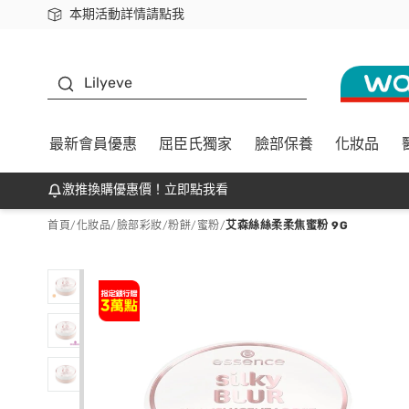
本期活動詳情請點我
下載app最高回饋$350
K beauty
Lilyeve
最新會員優惠
屈臣氏獨家
臉部保養
化妝品
激推換購優惠價！立即點我看
首頁
/
化妝品
/
臉部彩妝
/
粉餅/蜜粉
/
艾森絲絲柔柔焦蜜粉 9G