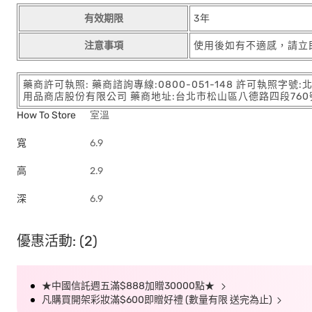
有效期限
3年
注意事項
使用後如有不適感，請立
藥商許可執照: 藥商諮詢專線:0800-051-148 許可執照字號
用品商店股份有限公司 藥商地址:台北市松山區八德路四段760號11樓
How To Store
室溫
寬
6.9
高
2.9
深
6.9
優惠活動: (2)
★中國信託週五滿$888加贈30000點★
凡購買開架彩妝滿$600即贈好禮 (數量有限 送完為止)