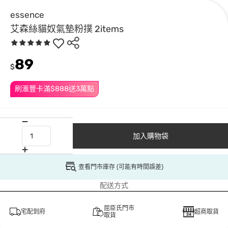
essence
艾森絲貓奴氣墊粉撲 2items
89
$
刷滙豐卡滿$888送3萬點
加入購物袋
查看門市庫存 (可能有時間誤差)
配送方式
屈臣氏門市
宅配到府
超商取貨
取貨