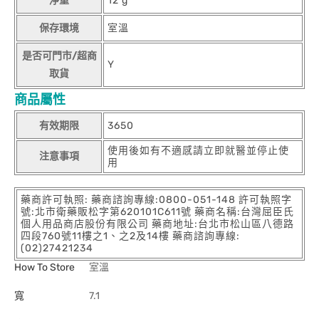
淨重
12 g
保存環境
室溫
是否可門市/超商
Y
取貨
商品屬性
有效期限
3650
使用後如有不適感請立即就醫並停止使
注意事項
用
藥商許可執照: 藥商諮詢專線:0800-051-148 許可執照字
號:北市衛藥販松字第620101C611號 藥商名稱:台灣屈臣氏
個人用品商店股份有限公司 藥商地址:台北市松山區八德路
四段760號11樓之1、之2及14樓 藥商諮詢專線:
(02)27421234
How To Store
室溫
寬
7.1