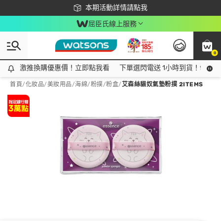
下載app最高回饋$350
本期活動詳情請點我
屈臣氏線上服務
0
激推換購優惠價！立即點我看
激推換購優惠價！立即點我看
下單選閃電送 1小時到貨！領神券
首頁
/
化妝品
/
美妝用品
/
海綿/粉撲/粉盒
/
艾森絲貓奴氣墊粉撲 2ITEMS