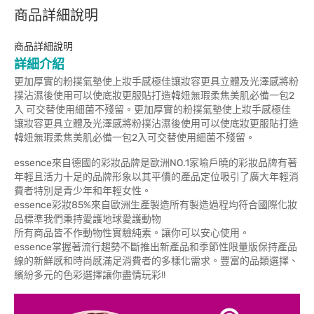
商品詳細說明
商品詳細說明
詳細介紹
更加厚實的粉撲氣墊使上妝手感極佳讓妝容更具立體及光澤感將粉
撲沾濕後使用可以使底妝更服貼打造韓妞無瑕柔焦美肌必備一包2
入 可交替使用細菌不殘留。更加厚實的粉撲氣墊使上妝手感極佳
讓妝容更具立體及光澤感將粉撲沾濕後使用可以使底妝更服貼打造
韓妞無瑕柔焦美肌必備一包2入可交替使用細菌不殘留。
essence來自德國的彩妝品牌是歐洲NO.1家喻戶曉的彩妝品牌有著
年輕且活力十足的品牌形象以其平價的產品定位吸引了廣大年輕消
費者特別是青少年和年輕女性。
essence彩妝85%來自歐洲生產製造所有製造過程均符合國際化妝
品標準我們秉持愛護地球愛護動物
所有商品皆不作動物性實驗純素。讓你可以安心使用。
essence掌握著流行趨勢不斷推出新產品和季節性限量版保持產品
線的新鮮感和時尚感滿足消費者的多樣化需求。豐富的品類選擇、
繽紛多元的色彩選擇讓你盡情玩彩!!