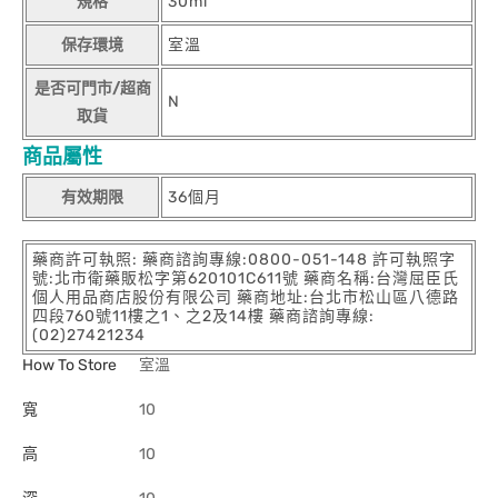
規格
30ml
保存環境
室溫
是否可門市/超商
N
取貨
商品屬性
有效期限
36個月
藥商許可執照: 藥商諮詢專線:0800-051-148 許可執照字
號:北市衛藥販松字第620101C611號 藥商名稱:台灣屈臣氏
個人用品商店股份有限公司 藥商地址:台北市松山區八德路
四段760號11樓之1、之2及14樓 藥商諮詢專線:
(02)27421234
How To Store
室溫
寬
10
高
10