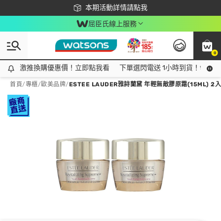
下載app最高回饋$350
本期活動詳情請點我
屈臣氏線上服務
0
激推換購優惠價！立即點我看
激推換購優惠價！立即點我看
下單選閃電送 1小時到貨！領神券
首頁
/
專櫃
/
歐美品牌
/
ESTEE LAUDER雅詩蘭黛 年輕無敵膠原霜(15ML) 2