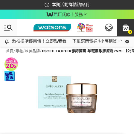
下載app最高回饋$350
本期活動詳情請點我
屈臣氏線上服務
0
激推換購優惠價！立即點我看
激推換購優惠價！立即點我看
下單選閃電送 1小時到貨！領神券
首頁
/
專櫃
/
歐美品牌
/
ESTEE LAUDER雅詩蘭黛 年輕無敵膠原霜75ML【公