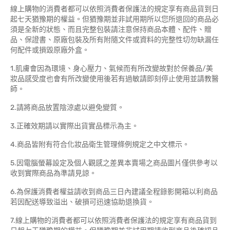
線上購物的消費者都可以依照消費者保護法的規定享有商品貨到日
起七天猶豫期的權益。但猶豫期並非試用期所以您所退回的商品必
須是全新的狀態、而且完整包裝請注意保持商品本體、配件、贈
品、保證書、原廠包裝及所有附隨文件或資料的完整性切勿缺漏任
何配件或損毀原廠外盒。
1.肌膚會因為環境、身心壓力、氣候而有所改變故對於保養品/美
妝品感受度也會有所改變使用後若有過敏請即刻停止使用並請教醫
師。
2.請將商品放置陰涼處以避免變質。
3.正確效期請以實際出貨實品標示為主。
4.商品皆附有符合化妝品衛生管理條例規定之中文標示。
5.因電腦螢幕設定及個人觀感之差異本賣場之商品圖片僅供參考以
收到實際商品為準請見諒。
6.為保護消費者權益請收到商品三日內建議全程錄影開箱以利商品
若因配送導致溢出、破損可迅速協助退換貨。
7.線上購物的消費者都可以依照消費者保護法的規定享有商品貨到