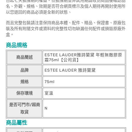
日起七天猶豫期的權益。但猶豫期並非試用期請收到商品後確認品
名、外觀、規格、效期是否符合網頁標示及個人期待再開封使用所
以您退回的商品必須是全新的狀態、
而且完整包裝請注意保持商品本體、配件、贈品、保證書、原廠包
裝及所有附隨文件或資料的完整性切勿缺漏任何配件或損毀原廠外
盒。
商品規格
ESTEE LAUDER雅詩蘭黛 年輕無敵膠原
商品簡述
霜75ml【公司貨】
品牌
ESTEE LAUDER 雅詩蘭黛
規格
75ml
保存環境
室溫
是否可門市/超商
N
取貨
商品屬性