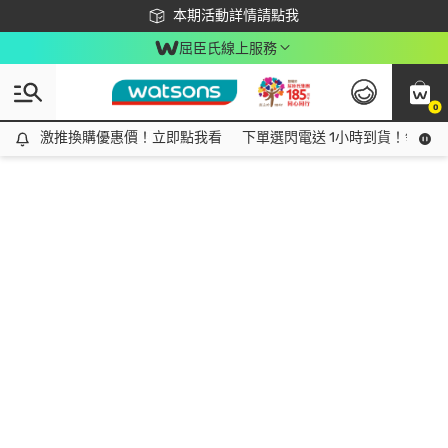
下載app最高回饋$350
本期活動詳情請點我
屈臣氏線上服務
0
激推換購優惠價！立即點我看
激推換購優惠價！立即點我看
下單選閃電送 1小時到貨！領神券