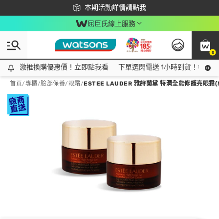
下載app最高回饋$350
本期活動詳情請點我
屈臣氏線上服務
0
激推換購優惠價！立即點我看
激推換購優惠價！立即點我看
下單選閃電送 1小時到貨！領神券
首頁
/
專櫃
/
臉部保養
/
眼霜
/
ESTEE LAUDER 雅詩蘭黛 特潤全能修護亮眼霜(