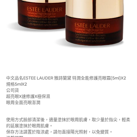
中文品名ESTEE LAUDER 雅詩蘭黛 特潤全能修護亮眼霜(5ml)X2
規格5mlX2
公司貨
超亮眼X速修護X極保濕
眼周全面亮眼澎潤
使用方式臉部清潔後，適量塗抹於眼周肌膚，取少量於指尖，輕柔
的延展塗抹於眼周肌膚。
保存方法請置於陰涼處，請勿直接陽光照射，以免變質。