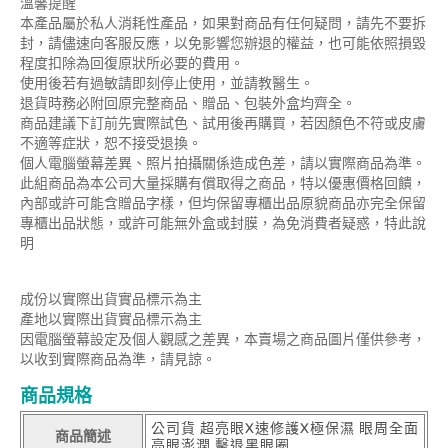
溫馨提醒
本產品屬於私人消耗性產品，如果對商品有任何疑問，請先不要拆
封，請儘速向客服反應，以免影響您辦退的權益，也可能依照損毀
程度扣除為回復原狀所必要的費用。
使用後若有過敏請即刻停止使用，並請教醫生。
退貨時務必附回原完整商品、贈品、包裝外盒均齊全。
商品建議下訂前先實際試色、試用後再購買，若因顏色不符或皮膚
不適等症狀，恕不接受退換。
個人電腦螢幕差異、照片拍攝關係造成色差，請以實際商品為準。
此組商品為本公司大量採購有償取得之商品，特以優惠價格回饋，
內部或許可能含贈品字樣，但均保留專櫃出品原貌商品亦完全保留
專櫃出品狀態，或許可能無外盒或封膜，為免消費者疑惑，特此說
明
成份以實際出貨實品標示為主
產地以實際出貨實品標示為主
因電腦螢幕設定及個人觀感之差異，本賣場之商品圖片僅供參考，
以收到實際商品為準，請見諒。
商品規格
公司貨 超亮眼X速修護X極保濕 眼周全面
商品簡述
亮眼澎潤 擊退黑眼圈