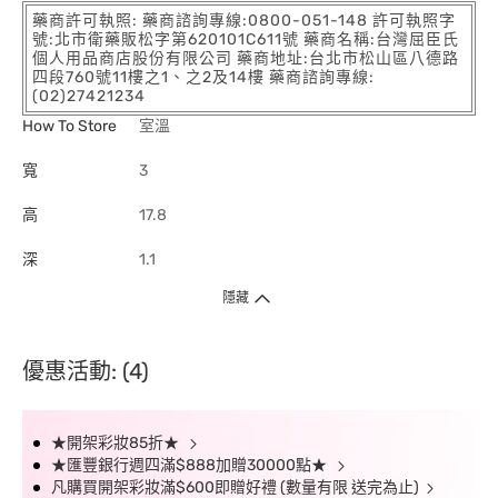
藥商許可執照: 藥商諮詢專線:0800-051-148 許可執照字
號:北市衛藥販松字第620101C611號 藥商名稱:台灣屈臣氏
個人用品商店股份有限公司 藥商地址:台北市松山區八德路
四段760號11樓之1、之2及14樓 藥商諮詢專線:
(02)27421234
How To Store
室溫
寬
3
高
17.8
深
1.1
隱藏
優惠活動: (4)
★開架彩妝85折★
★匯豐銀行週四滿$888加贈30000點★
凡購買開架彩妝滿$600即贈好禮 (數量有限 送完為止)