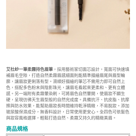
艾杜紗一筆柔霧持色眉筆
，採用藝術家切面芯設計，寬面可快速填
補眉毛空隙，打造自然柔霧眉感細面則能精準描繪眉尾與眉型輪
廓，讓眉妝更俐落有型。滑順好描繪的筆芯不需用力即可自然上
色，搭配多色粉末與陰影珠光，讓眉毛看起來更柔和、更有立體
感。另一端附有柔霧暈染刷，可將眉色自然暈開，使眉妝不顯生
硬，呈現彷彿天生眉型般的自然完成度。具備抗汗、抗皮脂、抗摩
擦與防水效果，能幫助眉妝長時間維持乾淨精緻，不易脫妝。添加
玻尿酸保濕成分，無香料設計，日常使用更安心。全四色可依髮色
與妝容風格選擇，輕鬆打造自然、柔霧又持久的精緻美眉。
商品規格