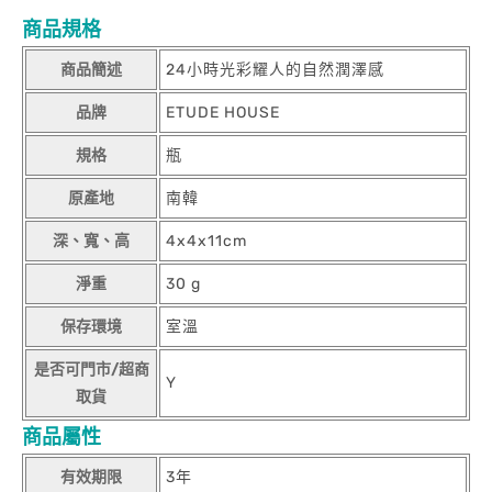
商品規格
商品簡述
24小時光彩耀人的自然潤澤感
品牌
ETUDE HOUSE
規格
瓶
原產地
南韓
深、寬、高
4x4x11cm
淨重
30 g
保存環境
室溫
是否可門市/超商
Y
取貨
商品屬性
有效期限
3年