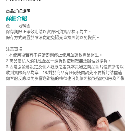
商品詳細說明
詳細介紹
產 地韓國
保存期限正確效期請以實際出貨實品標示為主。
保存方式請置於陰涼處避免陽光直接照射以免變質。
注意事項
1.本使用後若有不適請即刻停止使用並請教專業醫生。
2.商品屬私人消耗性產品一經拆封使用恕無法辦理退換貨。
3.因電腦螢幕設定及個人觀感之差異本賣場之商品圖片僅供參考以
收到實際商品為準。18.對於商品有任何疑問請先不要拆封請儘速
向客服反應以免影響您辦退的權益也可能依照損毀程度扣除為回復