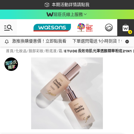
下載app最高回饋$350
本期活動詳情請點我
屈臣氏線上服務
0
激推換購優惠價！立即點我看
激推換購優惠價！立即點我看
下單選閃電送 1小時到貨！領神券
首頁
/
化妝品
/
臉部彩妝
/
粉底液/霜
/
ETUDE長效待肌光澤透顏精華粉底21N1 