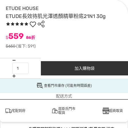
ETUDE HOUSE
ETUDE長效待肌光澤透顏精華粉底21N1 30g
559
$
86折
$650
(省下: $91)
加入購物袋
查看門市庫存 (可能有時間誤差)
配送方式
屈臣氏門市
宅配到府
超商取貨
取貨