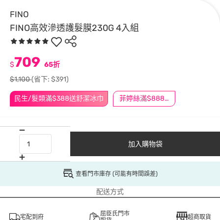
FINO
FINO高效滲透護髮膜230G 4入組
709
$
65折
$1,100
(省下: $391)
民生/髮類滿$388送舒潔冰巾
菲婷絲滿$888折$88
加入購物袋
查看門市庫存 (可能有時間誤差)
配送方式
屈臣氏門市
宅配到府
超商取貨