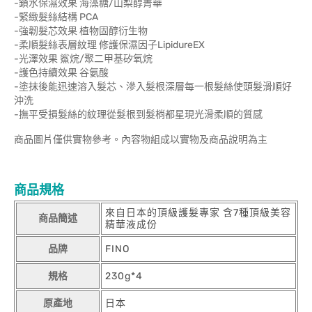
-鎖水保濕效果 海藻糖/山梨醇菁華
-緊緻髮絲結構 PCA
-強韌髮芯效果 植物固醇衍生物
-柔順髮絲表層紋理 修護保濕因子LipidureEX
-光澤效果 鯊烷/聚二甲基矽氧烷
-護色持續效果 谷氨酸
-塗抹後能迅速溶入髮芯、滲入髮根深層每一根髮絲使頭髮滑順好
沖洗
-撫平受損髮絲的紋理從髮根到髮梢都星現光滑柔順的質感
商品圖片僅供實物參考。內容物組成以實物及商品說明為主
商品規格
來自日本的頂級護髮專家 含7種頂級美容
商品簡述
精華液成份
品牌
FINO
規格
230g*4
原產地
日本