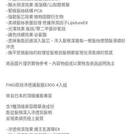
-鎖水保濕效果 海藻糖/山梨醇菁華
-緊緻髮絲結構 PCA
-強韌髮芯效果 植物固醇衍生物
-柔順髮絲表層紋理 修護保濕因子LipidureEX
-光澤效果 鯊烷/聚二甲基矽氧烷
-護色持續效果 谷氨酸
-塗抹後能迅速溶入髮芯、滲入髮根深層每一根髮絲使頭髮滑順好
沖洗
-撫平受損髮絲的紋理從髮根到髮梢都星現光滑柔順的質感
商品圖片僅供實物參考。內容物組成以實物及商品說明為主
FINO高效滲透護髮膜230G 4入組
來自日本的頂級護髮專家
含7種頂級美容精華液成份
能從髮根深入滲透到髮梢
呈現柔順亮極上髮質
-滲透保濕效果 蜂王乳菁華EX