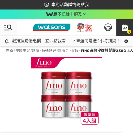
下載app最高回饋$350
本期活動詳情請點我
屈臣氏線上服務
0
激推換購優惠價！立即點我看
激推換購優惠價！立即點我看
下單選閃電送 1小時到貨！領神券
首頁
/
美體美髮
/
護髮/特殊護理
/
護髮乳/髮膜
/
FINO高效滲透護髮膜230G 4