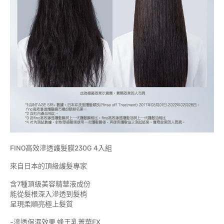
FINO高效滲透護髮膜230G 4入組
來自日本的頂級護髮專家
含7種頂級美容精華液成份
能從髮根深入滲透到髮梢
呈現柔順亮極上髮質
-滲透保濕效果 蜂王乳菁華EX