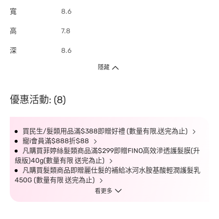
寬
8.6
高
7.8
深
8.6
隱藏
優惠活動: (8)
買民生/髮類用品滿$388即贈好禮 (數量有限,送完為止)
寵i會員滿$888折$88
凡購買菲婷絲髮類商品滿$299即贈FINO高效滲透護髮膜(升
級版)40g(數量有限 送完為止)
凡購買髮類商品即贈麗仕髮的補給冰河水胺基酸輕潤護髮乳
450G (數量有限 送完為止)
看更多