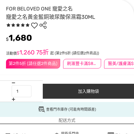
FOR BELOVED ONE 寵愛之名
寵愛之名黃金藍銅玻尿酸保濕霜30ML
1,680
$
1,260
75折
$
起
(第2件5折 (請任選2件商品))
活動價
第2件5折 (請任選2件商品)
刷滙豐卡滿$888送3萬點
加入購物袋
查看門市庫存 (可能有時間誤差)
配送方式
屈臣氏門市