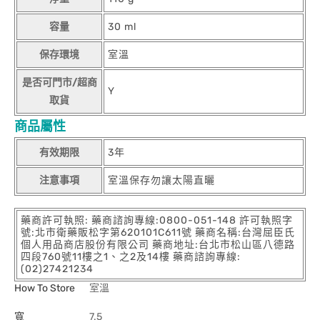
容量
30 ml
保存環境
室溫
是否可門市/超商
Y
取貨
商品屬性
有效期限
3年
注意事項
室溫保存勿讓太陽直曬
藥商許可執照: 藥商諮詢專線:0800-051-148 許可執照字
號:北市衛藥販松字第620101C611號 藥商名稱:台灣屈臣氏
個人用品商店股份有限公司 藥商地址:台北市松山區八德路
四段760號11樓之1、之2及14樓 藥商諮詢專線:
(02)27421234
How To Store
室溫
寬
7.5