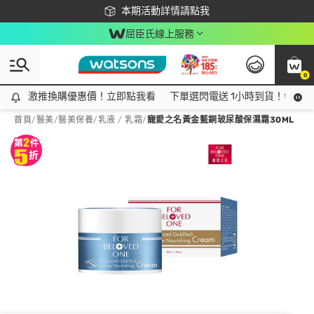
下載app最高回饋$350
本期活動詳情請點我
屈臣氏線上服務
0
激推換購優惠價！立即點我看
激推換購優惠價！立即點我看
下單選閃電送 1小時到貨！領神券
首頁
/
醫美
/
醫美保養
/
乳液 / 乳霜
/
寵愛之名黃金藍銅玻尿酸保濕霜30ML