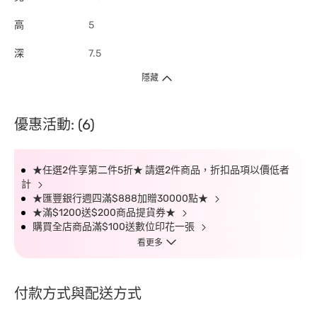
高
5
深
7.5
隱藏
優惠活動: (6)
★任選2件享第二件5折★ 請選2件商品，折扣品項以價低者
計
★匯豐銀行週四滿$888加贈30000點★
★滿$1200送$200商品提貨券★
購買全店商品滿$100送數位印花一張
看更多
付款方式與配送方式