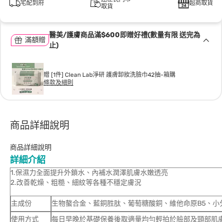
宅配到府
超商取貨
取貨
醫美/護膚商品滿$600即贈好禮(數量有限 送完為
滿額贈
止)
贈 [1件] Clean Lab淨研 護膚卸妝洗臉巾42抽-箱購
條款及細則
商品詳細說明
商品詳細說明
詳細介紹
1.保濕力全面提升外鎖水、內補水潤澤肌膚水嫩透亮
2.改善乾燥、粗糙、細紋等各種不穩定膚況
主成份
生物螯合金、藍銅胜肽、葡萄糖酸銅、維他命原B5、小
使用方式
每日早晚於基礎保養後取適量均勻輕拍於臉部及頸部肌