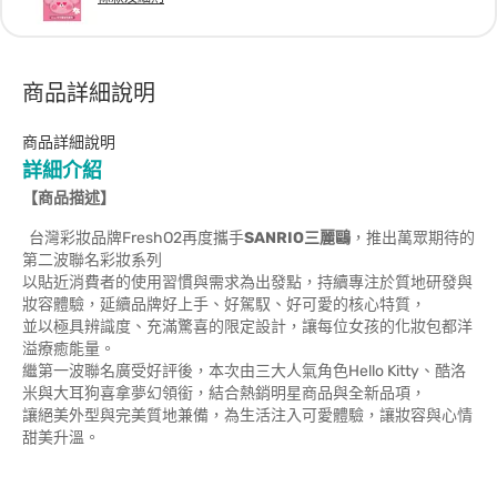
商品詳細說明
商品詳細說明
詳細介紹
【商品描述】
台灣彩妝品牌FreshO2再度攜手
SANRIO三麗鷗
，推出萬眾期待的
第二波聯名彩妝系列
以貼近消費者的使用習慣與需求為出發點，持續專注於質地研發與
妝容體驗，延續品牌好上手、好駕馭、好可愛的核心特質，
並以極具辨識度、充滿驚喜的限定設計，讓每位女孩的化妝包都洋
溢療癒能量。
繼第一波聯名廣受好評後，本次由三大人氣角色Hello Kitty、酷洛
米與大耳狗喜拿夢幻領銜，結合熱銷明星商品與全新品項，
讓絕美外型與完美質地兼備，為生活注入可愛體驗，讓妝容與心情
甜美升溫。