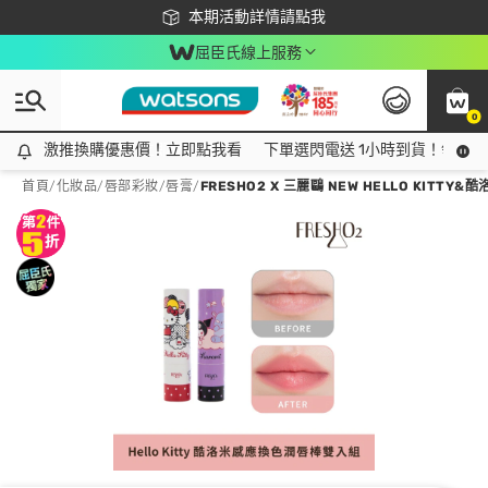
下載app最高回饋$350
本期活動詳情請點我
屈臣氏線上服務
0
激推換購優惠價！立即點我看
激推換購優惠價！立即點我看
下單選閃電送 1小時到貨！領神券
首頁
/
化妝品
/
唇部彩妝
/
唇膏
/
FRESHO2 X 三麗鷗 NEW HELLO KITTY