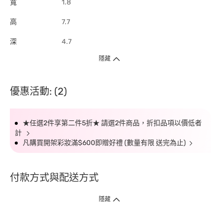
寬
1.8
高
7.7
深
4.7
隱藏
優惠活動: (2)
★任選2件享第二件5折★ 請選2件商品，折扣品項以價低者
計
凡購買開架彩妝滿$600即贈好禮 (數量有限 送完為止)
付款方式與配送方式
隱藏