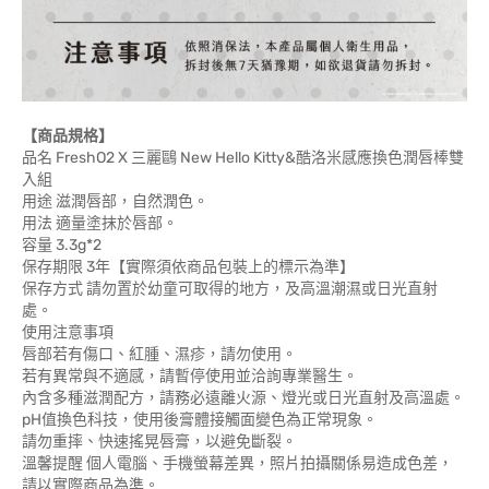
【商品規格】
品名 FreshO2 X 三麗鷗 New Hello Kitty&酷洛米感應換色潤唇棒雙
入組
用途 滋潤唇部，自然潤色。
用法 適量塗抹於唇部。
容量 3.3g*2
保存期限 3年【實際須依商品包裝上的標示為準】
保存方式 請勿置於幼童可取得的地方，及高溫潮濕或日光直射
處。
使用注意事項
唇部若有傷口、紅腫、濕疹，請勿使用。
若有異常與不適感，請暫停使用並洽詢專業醫生。
內含多種滋潤配方，請務必遠離火源、燈光或日光直射及高溫處。
pH值換色科技，使用後膏體接觸面變色為正常現象。
請勿重摔、快速搖晃唇膏，以避免斷裂。
溫馨提醒 個人電腦、手機螢幕差異，照片拍攝關係易造成色差，
請以實際商品為準。