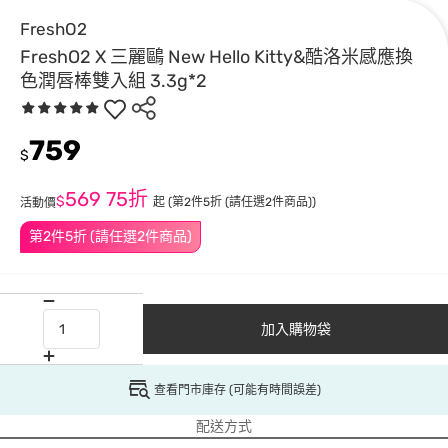
FreshO2
FreshO2 X 三麗鷗 New Hello Kitty&酷洛米感應換
色潤唇棒雙入組 3.3g*2
759
$
569
75折
$
起
(第2件5折 (請任選2件商品))
活動價
第2件5折 (請任選2件商品)
加入購物袋
查看門市庫存 (可能有時間誤差)
配送方式