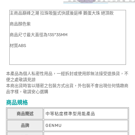
主商品巔峰之潮 拉珠吸盤式快感後庭棒 鵝蛋大珠 絕頂款
商品顏色紫
商品尺寸最大直徑為135*35MM
材質ABS
本產品為個人私密性用品，一經拆封或使用即無法接受退換貨，不
便之處敬請見諒
本商出貨時皆以隱密之包裝方式出貨，外包裝不會出現任何情趣商
品字樣，敬請安心選購
商品規格
商品簡述
中等粘度標準型用能產品
品牌
GENMU