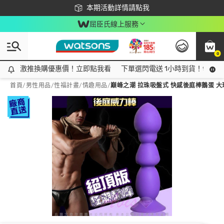
下載app最高回饋$350
本期活動詳情請點我
屈臣氏線上服務
0
激推換購優惠價！立即點我看
激推換購優惠價！立即點我看
下單選閃電送 1小時到貨！領神券
首頁
/
男性用品
/
性福計畫
/
情趣用品
/
巔峰之潮 拉珠吸盤式 快感後庭棒鵝蛋 