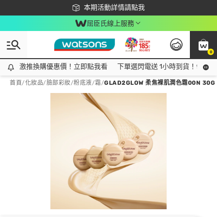
下載app最高回饋$350
本期活動詳情請點我
屈臣氏線上服務
0
激推換購優惠價！立即點我看
激推換購優惠價！立即點我看
下單選閃電送 1小時到貨！領神券
首頁
/
化妝品
/
臉部彩妝
/
粉底液/霜
/
GLAD2GLOW 柔焦裸肌潤色霜00N 30G