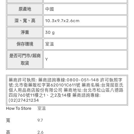
原產地
中國
深、寬、高
10.3x9.7x2.6cm
淨重
30 g
保存環境
室溫
是否可門市/超商
Y
取貨
藥商許可執照: 藥商諮詢專線:0800-051-148 許可執照字
號:北市衛藥販松字第620101C611號 藥商名稱:台灣屈臣氏
個人用品商店股份有限公司 藥商地址:台北市松山區八德路
四段760號11樓之1、之2及14樓 藥商諮詢專線:
(02)27421234
How To Store
室溫
寬
9.7
高
2.6