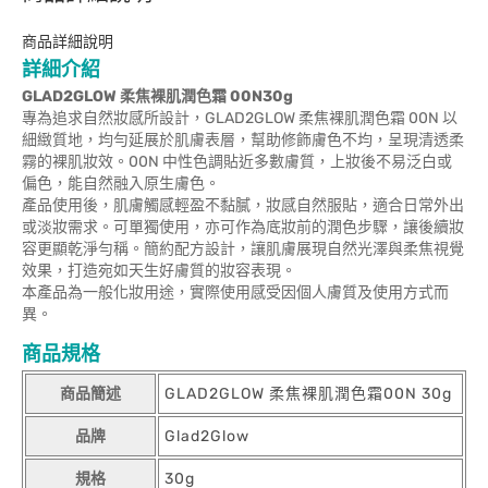
商品詳細說明
詳細介紹
GLAD2GLOW 柔焦裸肌潤色霜 00N30g
專為追求自然妝感所設計，GLAD2GLOW 柔焦裸肌潤色霜 00N 以
細緻質地，均勻延展於肌膚表層，幫助修飾膚色不均，呈現清透柔
霧的裸肌妝效。00N 中性色調貼近多數膚質，上妝後不易泛白或
偏色，能自然融入原生膚色。
產品使用後，肌膚觸感輕盈不黏膩，妝感自然服貼，適合日常外出
或淡妝需求。可單獨使用，亦可作為底妝前的潤色步驟，讓後續妝
容更顯乾淨勻稱。簡約配方設計，讓肌膚展現自然光澤與柔焦視覺
效果，打造宛如天生好膚質的妝容表現。
本產品為一般化妝用途，實際使用感受因個人膚質及使用方式而
異。
商品規格
商品簡述
GLAD2GLOW 柔焦裸肌潤色霜00N 30g
品牌
Glad2Glow
規格
30g