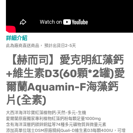
詳細介紹
此為廠商直送商品， 預計出貨日2-5天
【赫而司】愛克明紅藻鈣
+維生素D3(60顆*2罐)愛
爾蘭Aquamin-F海藻鈣
片(全素)
大西洋海洋珍寶紅藻植物鈣:天然-多元-生機
愛爾蘭原廠獨家專利植物紅藻鈣粉每顆足量1000mg
含有海洋深層鈣鎂鋅銅錳等74種多元礦物質與微量元素
添加高單位瑞士DSM原廠精純Quali-D維生素D3每顆400IU，可增