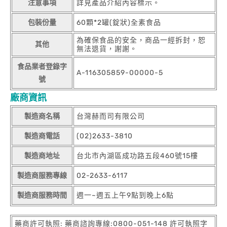
注意事項
詳見產品介紹內容標示。
包裝份量
60顆*2罐(錠狀)全素食品
為確保食品的安全，商品一經拆封，恕
其他
無法退貨，謝謝。
食品業者登錄字
A-116305859-00000-5
號
廠商資訊
製造商名稱
台灣赫而司有限公司
製造商電話
(02)2633-3810
製造商地址
台北市內湖區成功路五段460號15樓
製造商服務專線
02-2633-6117
製造商服務時間
週一~週五上午9點到晚上6點
藥商許可執照: 藥商諮詢專線:0800-051-148 許可執照字