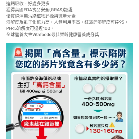
進鈣吸收，好處多更多
獲得美國FDA食品安全(GRAS)認證
優質純淨無污染植物鈣源與微量元素
溶解度及離子化能力高，人體利用率高，紅藻鈣溶解度可達95，
PH<5溶解度可達近100。
全球營養大會Vitafoods最佳樂齡健康營養成分獎