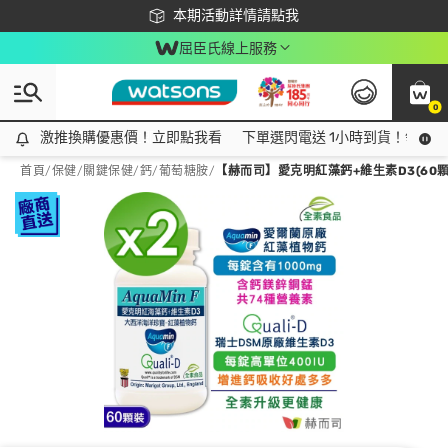
下載app最高回饋$350
本期活動詳情請點我
屈臣氏線上服務
0
激推換購優惠價！立即點我看
激推換購優惠價！立即點我看
下單選閃電送 1小時到貨！領神券
首頁
/
保健
/
關鍵保健
/
鈣/葡萄糖胺
/
【赫而司】愛克明紅藻鈣+維生素D3(60顆*