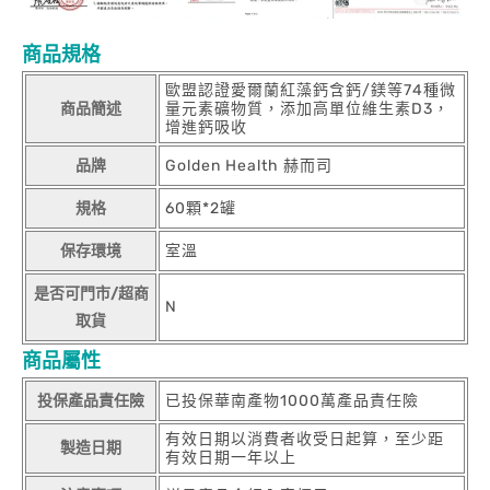
商品規格
歐盟認證愛爾蘭紅藻鈣含鈣/鎂等74種微
商品簡述
量元素礦物質，添加高單位維生素D3，
增進鈣吸收
品牌
Golden Health 赫而司
規格
60顆*2罐
保存環境
室溫
是否可門市/超商
N
取貨
商品屬性
投保產品責任險
已投保華南產物1000萬產品責任險
有效日期以消費者收受日起算，至少距
製造日期
有效日期一年以上