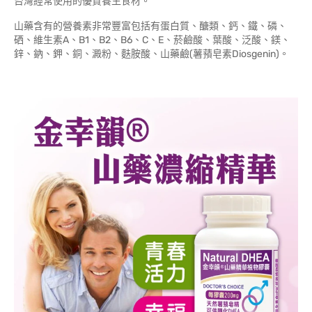
台灣經常使用的優質養生食材。
山藥含有的營養素非常豐富包括有蛋白質、醣類、鈣、鐵、磷、
硒、維生素A、B1、B2、B6、C、E、菸鹼酸、葉酸、泛酸、鎂、
鋅、鈉、鉀、銅、澱粉、麩胺酸、山藥鹼(薯蕷皂素Diosgenin)。