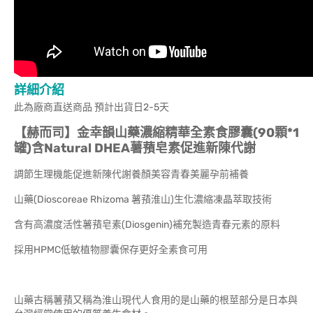
詳細介紹
此為廠商直送商品 預計出貨日2-5天
【赫而司】金幸韻山藥濃縮精華全素食膠囊(90顆*1
罐)含Natural DHEA薯蕷皂素促進新陳代謝
調節生理機能促進新陳代謝養顏美容青春美麗孕前補養
山藥(Dioscoreae Rhizoma 薯蕷淮山)生化濃縮凍晶萃取技術
含有高濃度活性薯蕷皂素(Diosgenin)補充製造青春元素的原料
採用HPMC低敏植物膠囊保存更好全素食可用
山藥古稱薯蕷又稱為淮山現代人食用的是山藥的根莖部分是日本與