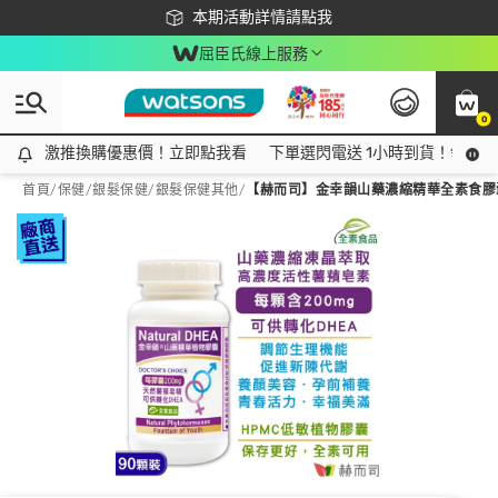
下載app最高回饋$350
本期活動詳情請點我
屈臣氏線上服務
0
激推換購優惠價！立即點我看
激推換購優惠價！立即點我看
下單選閃電送 1小時到貨！領神券
首頁
/
保健
/
銀髮保健
/
銀髮保健其他
/
【赫而司】金幸韻山藥濃縮精華全素食膠囊(