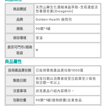
天然山藥生化濃縮凍晶萃取-含高濃度活
商品簡述
性著蕷皂素(Diosgenin)
品牌
Golden Health 赫而司
規格
90顆*1罐
保存環境
室溫
是否可門市/超商
N
取貨
商品屬性
投保產品責任險
已投保華南產品責任險1000萬
有效日期以消費者收受日起算至少距有
製造日期
效日期一年以上
注意事項
詳見產品介紹內容標示。
包裝份量
90顆*1罐(植物膠囊)全素食品