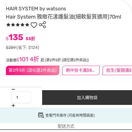
HAIR SYSTEM by watsons
Hair System 雅緻花漾護髮油(細軟髮質適用)70ml
135
$
53折
$259
(省下: $124)
101
4折
$
起
(第2件5折 (請任選2件商品))
活動價
第2件5折 (請任選2件商品)
刷中信卡滿$888送3萬點
民
加入購物袋
查看門市庫存 (可能有時間誤差)
配送方式