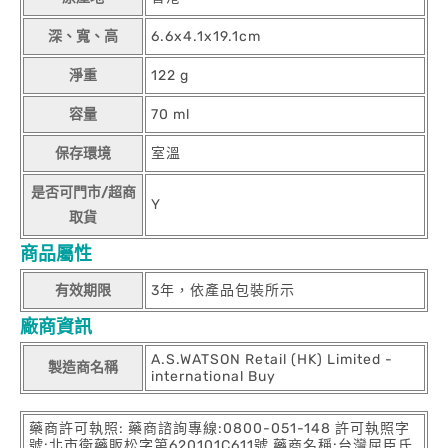
深、寬、高
6.6x4.1x19.1cm
淨重
122 g
容量
70 ml
保存環境
室溫
是否可門市/超商
Y
取貨
商品屬性
有效期限
3年，依產品包裝所示
廠商資訊
A.S.WATSON Retail (HK) Limited -
製造商名稱
international Buy
藥商許可執照: 藥商諮詢專線:0800-051-148 許可執照字
號:北市衛藥販松字第620101C611號 藥商名稱:台灣屈臣氏