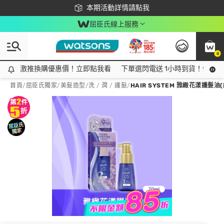
下載app最高回饋$350
本期活動詳情請點我
屈臣氏線上服務
0
激推換購優惠價！立即點我看
激推換購優惠價！立即點我看
下單選閃電送 1小時到貨！領神券
首頁
/
屈臣氏獨家
/
美髮造型
/
洗 / 潤 / 護髮
/
HAIR SYSTEM 雅緻花漾護髮油