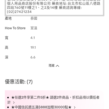
個人用品商店股份有限公司 藥商地址:台北市松山區八德路
四段760號11樓之1、之2及14樓 藥商諮詢專線:
(02)27421234
產地
泰國
How To Store
室溫
寬
4.1
高
19.1
深
6.6
隱藏
優惠活動: (7)
★任選2件享第二件5折★ 請選2件商品，折扣品項以價低者
計
★中國信託週五滿$888加贈30000點★