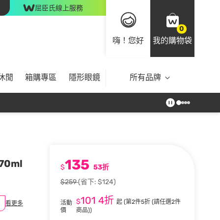
屈臣氏線上服務
0
嗨！您好
我的購物袋
休閒
箱購專區
隱形眼鏡
所有品牌
135
70ml
$
53折
$259
(省下: $124)
101
4折
$
起
(第2件5折 (請任選2件
活動
看更多
價
商品))