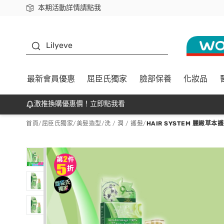
本期活動詳情請點我
下載app最高回饋$350
K beauty
Lilyeve
最新會員優惠
屈臣氏獨家
臉部保養
化妝品
激推換購優惠價！立即點我看
首頁
/
屈臣氏獨家
/
美髮造型
/
洗 / 潤 / 護髮
/
HAIR SYSTEM 麗緻草