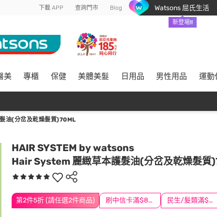
Watsons 屈氏生活
下載 APP
查詢門市
Blog
新登場!!
醫美
專櫃
保健
美體美髮
日用品
男性用品
運動
本護髮油(分岔及乾燥髮質)70ML
HAIR SYSTEM by watsons
Hair System 麗緻草本護髮油(分岔及乾燥髮質)
第2件5折 (請任選2件商品)
刷中信卡滿$888送3萬點
民生/髮類滿$388送舒潔冰巾